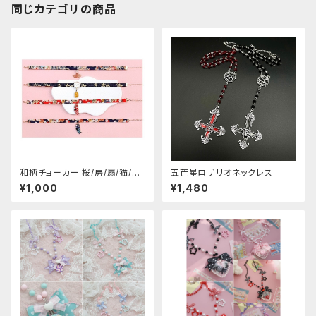
同じカテゴリの商品
和柄チョーカー 桜/房/扇/猫/こ
五芒星ロザリオネックレス
いのぼり
¥1,000
¥1,480