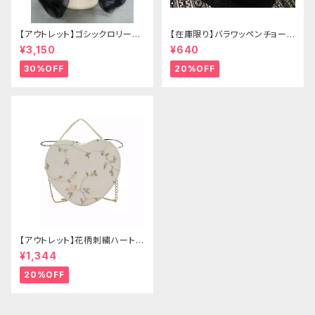
【アウトレット】ゴシックロリータ
【在庫限り】バラワッペンチョーカ
ゴールドクラウン＆ホーン(ヴェ
ー
¥3,150
¥640
ール付き)
30%OFF
20%OFF
【アウトレット】花柄刺繍ハートバ
ッグ
¥1,344
20%OFF