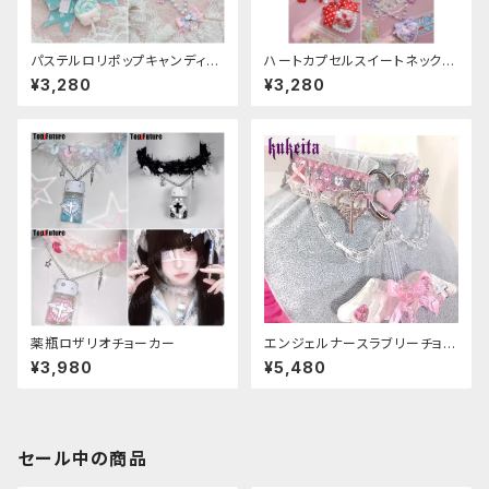
パステルロリポップキャンディネ
ハートカプセルスイートネックレ
ックレス
ス
¥3,280
¥3,280
薬瓶ロザリオチョーカー
エンジェルナースラブリーチョー
カー
¥3,980
¥5,480
セール中の商品