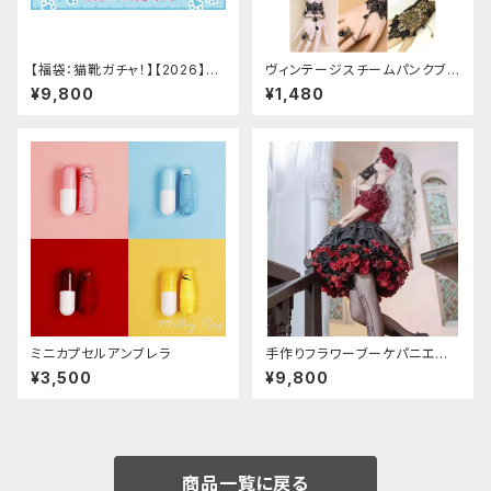
【福袋：猫靴ガチャ！】【2026】Mi
ヴィンテージスチームパンクブレ
lky Rag 福袋
スレット
¥9,800
¥1,480
ミニカプセルアンブレラ
手作りフラワーブーケパニエ
（❁⃘5色展開❁⃘）
¥3,500
¥9,800
商品一覧に戻る