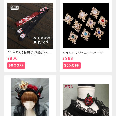
【在庫限り】和風 和柄帯/ネクタ
クラシカルジュエリーパーツ
イ/リボン（狐面/金魚
¥900
¥896
50%OFF
30%OFF