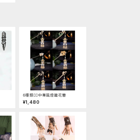
6種類❁⃘中華風燈籠花簪
¥1,480