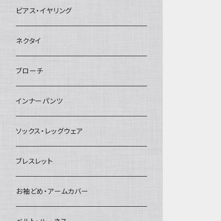
ヘアクリップ
ピアス・イヤリング
ヘッドドレス・カチューシャ
ネクタイ
ヘアゴム
ブローチ
簪
インナーパンツ
ソックス・レッグウェア
ブレスレット
お袖どめ・アームカバー