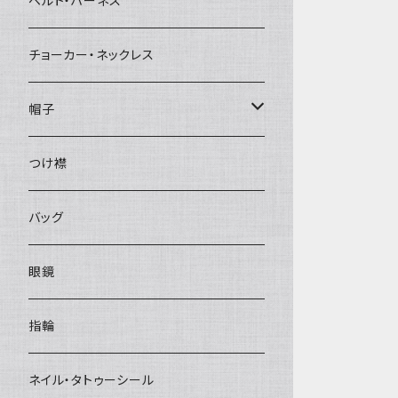
ベルト・ハーネス
チョーカー・ネックレス
帽子
ベレー帽
つけ襟
バッグ
眼鏡
指輪
ネイル・タトゥーシール