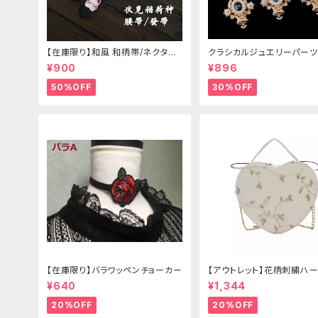
【在庫限り】和風 和柄帯/ネクタイ/
クラシカルジュエリーパーツ
リボン（狐面/金魚
¥900
¥896
50%OFF
30%OFF
【在庫限り】バラワッペンチョーカー
【アウトレット】花柄刺繍ハー
グ
¥640
¥1,344
20%OFF
20%OFF