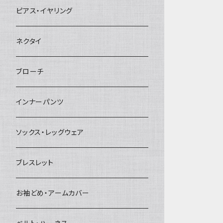
ヘアクリップ
ピアス・イヤリング
ヘッドドレス・カチューシャ
ネクタイ
ヘアゴム
ブローチ
簪
インナーパンツ
ソックス・レッグウェア
ブレスレット
お袖どめ・アームカバー