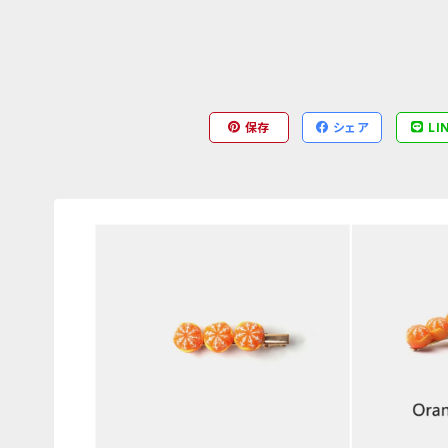
保存
シェア
LI