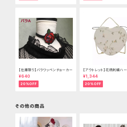
【在庫限り】バラワッペンチョーカー
【アウトレット】花柄刺繍ハー
グ
¥640
¥1,344
20%OFF
20%OFF
その他の商品