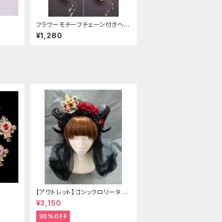
フラワーモチーフチェーン付きヘア
クリップ
¥1,280
【アウトレット】ゴシックロリータ ゴ
ールドクラウン＆ホーン(ヴェール
¥3,150
付き)
30%OFF