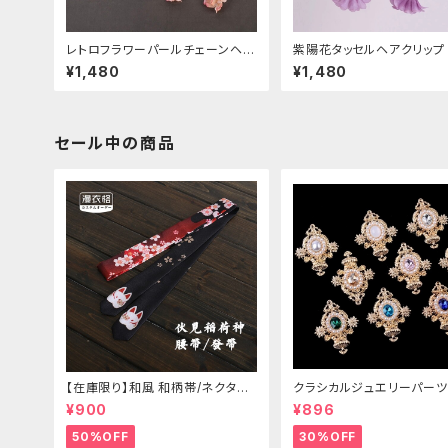
レトロフラワーパールチェーンヘア
紫陽花タッセルヘアクリップ
クリップ
¥1,480
¥1,480
セール中の商品
【在庫限り】和風 和柄帯/ネクタイ/
クラシカルジュエリーパーツ
リボン（狐面/金魚
¥900
¥896
50%OFF
30%OFF