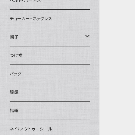
ベルト・ハーネス
チョーカー・ネックレス
帽子
ベレー帽
つけ襟
バッグ
眼鏡
指輪
ネイル・タトゥーシール