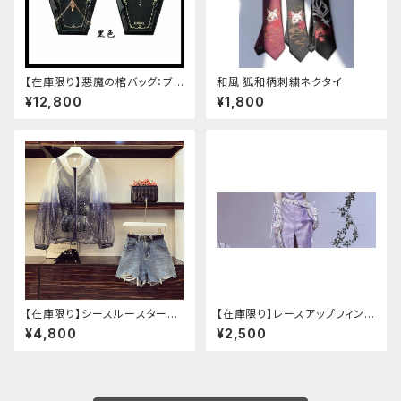
【在庫限り】悪魔の棺バッグ：ブラ
和風 狐和柄刺繍ネクタイ
ック
¥12,800
¥1,800
【在庫限り】シースルースターリ
【在庫限り】レースアップフィンガ
ージャケットデニムパンツセット
ーレスカバー(パンクチャイナ)
¥4,800
¥2,500
アップ