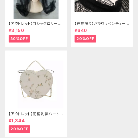
【アウトレット】ゴシックロリータ
【在庫限り】バラワッペンチョーカ
ゴールドクラウン＆ホーン(ヴェ
ー
¥3,150
¥640
ール付き)
30%OFF
20%OFF
【アウトレット】花柄刺繍ハートバ
ッグ
¥1,344
20%OFF