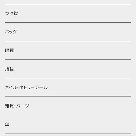
ベレー帽
つけ襟
バッグ
眼鏡
指輪
ネイル・タトゥーシール
雑貨・パーツ
傘