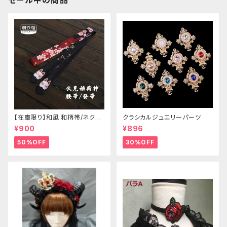
セール中の商品
【在庫限り】和風 和柄帯/ネクタ
クラシカルジュエリーパーツ
イ/リボン（狐面/金魚
¥900
¥896
50%OFF
30%OFF