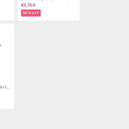
ールドクラウン＆ホーン(ヴェール
¥3,150
付き)
30%OFF
トバッ