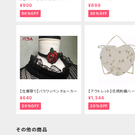
リボン（狐面/金魚
¥900
¥896
50%OFF
30%OFF
【在庫限り】バラワッペンチョーカー
【アウトレット】花柄刺繍ハー
グ
¥640
¥1,344
20%OFF
20%OFF
その他の商品