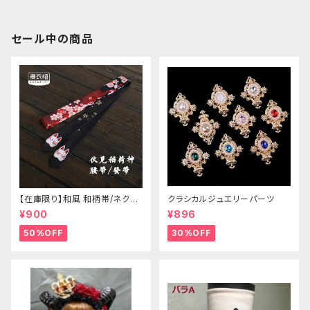
セール中の商品
【在庫限り】和風 和柄帯/ネクタ
クラシカルジュエリーパーツ
イ/リボン（狐面/金魚
¥900
¥896
50%OFF
30%OFF