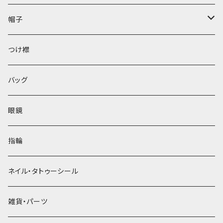
帽子
ベレー帽
つけ襟
バッグ
眼鏡
指輪
ネイル・タトゥーシール
雑貨・パーツ