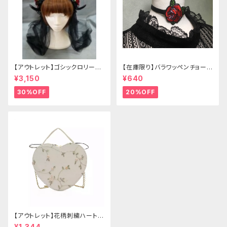
【アウトレット】ゴシックロリータ
【在庫限り】バラワッペンチョーカ
ゴールドクラウン＆ホーン(ヴェ
ー
¥3,150
¥640
ール付き)
30%OFF
20%OFF
【アウトレット】花柄刺繍ハートバ
ッグ
¥1,344