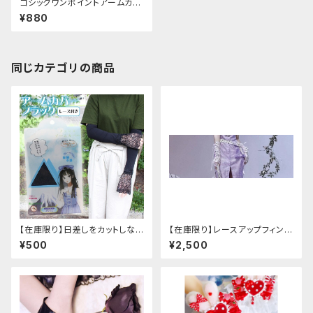
ゴシックワンポイントアームカバ
ー
¥880
同じカテゴリの商品
【在庫限り】日差しをカットしな
【在庫限り】レースアップフィンガ
がら手元もオシャレに♪ UVア
ーレスカバー(パンクチャイナ)
¥500
¥2,500
ームカバー ブラック レース
付き