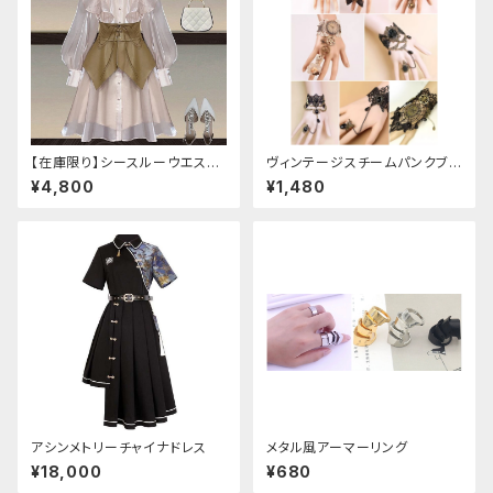
【在庫限り】シースルーウエスト
ヴィンテージスチームパンクブレ
ベルトワンピースセットアップ（ラ
スレット
¥4,800
¥1,480
イトピンク：Lサイズ
アシンメトリーチャイナドレス
メタル風アーマーリング
¥18,000
¥680