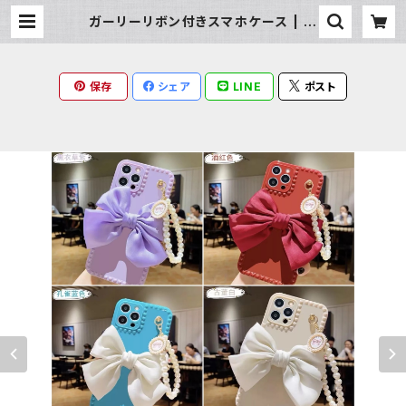
ガーリーリボン付きスマホケース | M
ilky Rag
保存
シェア
LINE
ポスト