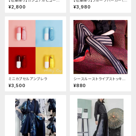
【在庫限り】カジュアルピューリ
【在庫限り】フルーツパーカー（ブ
タンカラープレッピーブラウス
ルべリ、ブドウ、キウイ、チェリー、
¥2,800
¥3,980
ぶどう
ミニカプセルアンブレラ
シースルーストライプストッキン
グ
¥3,500
¥880