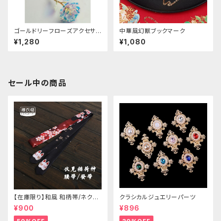
ゴールドリーフローズアクセサリ
中華風幻獣ブックマーク
ー
¥1,280
¥1,080
セール中の商品
【在庫限り】和風 和柄帯/ネクタ
クラシカルジュエリーパーツ
イ/リボン（狐面/金魚
¥900
¥896