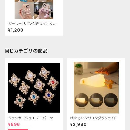
ガーリーリボン付きスマホケー
ス
¥1,280
同じカテゴリの商品
クラシカルジュエリーパーツ
けだるいシリコンダックライト
¥896
¥2,980