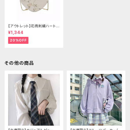
【アウトレット】花柄刺繍ハートバ
ッグ
¥1,344
20%OFF
その他の商品