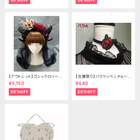
50%OFF
30%OFF
【アウトレット】ゴシックロリータ
【在庫限り】バラワッペンチョーカ
ゴールドクラウン＆ホーン(ヴェ
ー
¥3,150
¥640
ール付き)
30%OFF
20%OFF