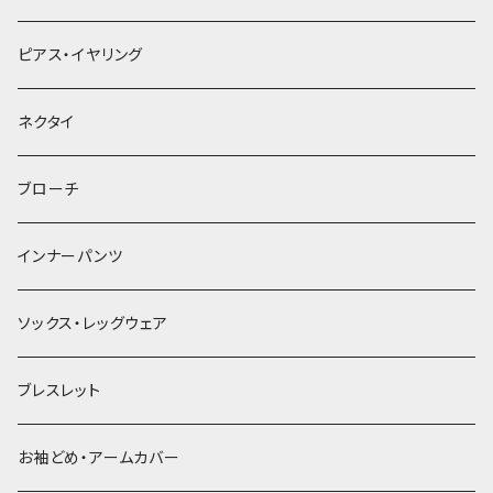
ヘアクリップ
ピアス・イヤリング
ヘッドドレス・カチューシャ
ネクタイ
ヘアゴム
ブローチ
簪
インナーパンツ
ソックス・レッグウェア
ブレスレット
お袖どめ・アームカバー