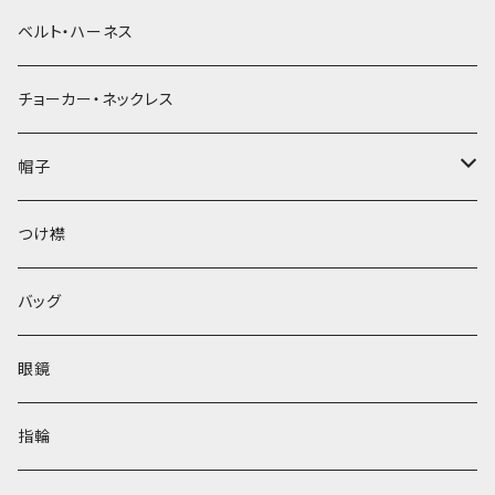
ベルト・ハーネス
チョーカー・ネックレス
帽子
ベレー帽
つけ襟
バッグ
眼鏡
指輪