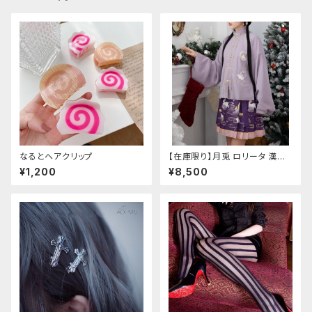
なるとヘアクリップ
【在庫限り】月兎 ロリータ 漢服
ツーピース セットアップ チャイ
¥1,200
¥8,500
ナ風 華ロリ ロリィタ 刺繍 和柄
ミニ スカート 紫 ウサギ柄 アジ
アン エスニック ロリータ 原宿
系 青文字系 ガーリー 大人可愛
い カジュアル ファッション 民族
風 コスプレ ロメルチェオ