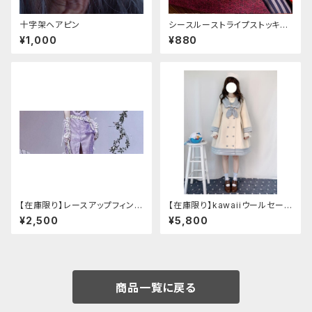
十字架ヘアピン
シースルーストライプストッキン
グ
¥1,000
¥880
【在庫限り】レースアップフィンガ
【在庫限り】kawaiiウールセーラ
ーレスカバー(パンクチャイナ)
ージャケット(胸元リボン付き) M
¥2,500
¥5,800
サイズ
商品一覧に戻る