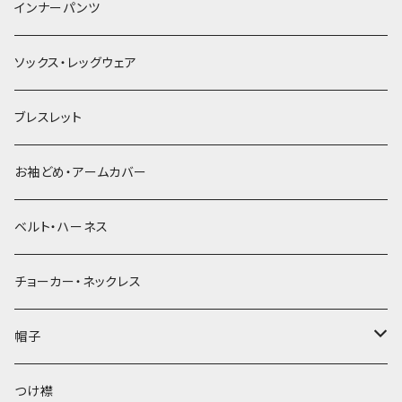
簪
インナーパンツ
ソックス・レッグウェア
ブレスレット
お袖どめ・アームカバー
ベルト・ハーネス
チョーカー・ネックレス
帽子
ベレー帽
つけ襟