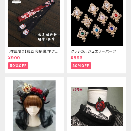
【在庫限り】和風 和柄帯/ネクタ
クラシカルジュエリーパーツ
イ/リボン（狐面/金魚
¥900
¥896
50%OFF
30%OFF