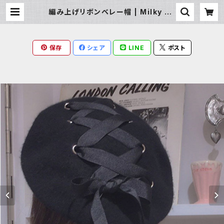
編み上げリボンベレー帽 | Milky Ra
g
保存
シェア
LINE
ポスト