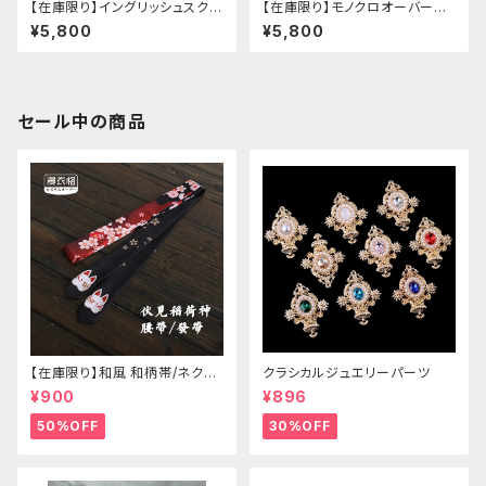
【在庫限り】イングリッシュスクー
【在庫限り】モノクロオーバーサ
ルセットアップ
イズパンダパーカー
¥5,800
¥5,800
セール中の商品
【在庫限り】和風 和柄帯/ネクタ
クラシカルジュエリーパーツ
イ/リボン（狐面/金魚
¥900
¥896
50%OFF
30%OFF