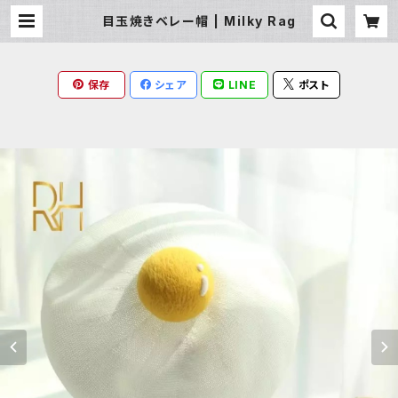
目玉焼きベレー帽 | Milky Rag
保存
シェア
LINE
ポスト