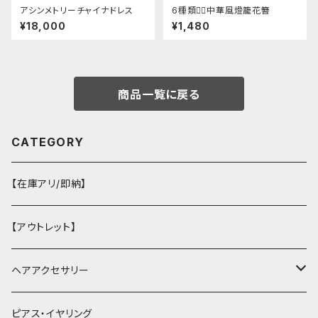
アシンメトリーチャイナドレス
6種類❁⃘中華風燈籠花簪
¥18,000
¥1,480
商品一覧に戻る
CATEGORY
【在庫アリ/即納】
【アウトレット】
ヘアアクセサリー
ヘアクリップ
ピアス・イヤリング