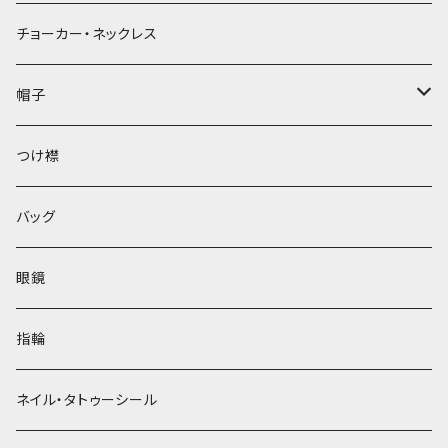
チョーカー・ネックレス
帽子
ベレー帽
つけ襟
バッグ
眼鏡
指輪
ネイル・タトゥーシール