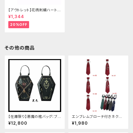
【アウトレット】花柄刺繍ハートバ
ッグ
¥1,344
20%OFF
その他の商品
【在庫限り】悪魔の棺バッグ：ブラ
エンブレムブローチ付きネクタ
ック
イ(レッド)
¥12,800
¥1,980