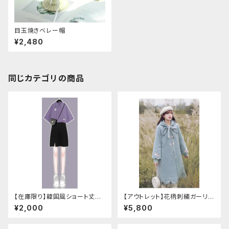
目玉焼きベレー帽
¥2,480
同じカテゴリの商品
【在庫限り】韓国風ショート丈シ
【アウトレット】花柄刺繍ガーリー
ャツ（へそ出し：重ね着
フードコート（Lサイズ
¥2,000
¥5,800