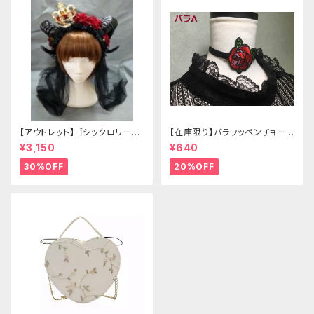
【アウトレット】ゴシックロリータ
【在庫限り】バラワッペンチョーカ
ゴールドクラウン＆ホーン(ヴェ
ー
¥3,150
¥640
ール付き)
30%OFF
20%OFF