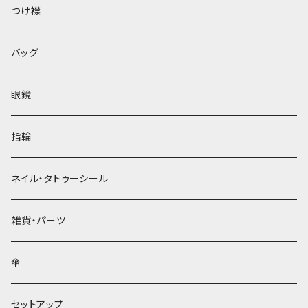
ベレー帽
つけ襟
バッグ
眼鏡
指輪
ネイル・タトゥーシール
雑貨・パーツ
傘
セットアップ