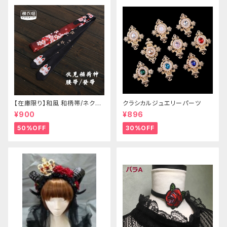
【在庫限り】和風 和柄帯/ネクタ
クラシカルジュエリーパーツ
イ/リボン（狐面/金魚
¥900
¥896
50%OFF
30%OFF