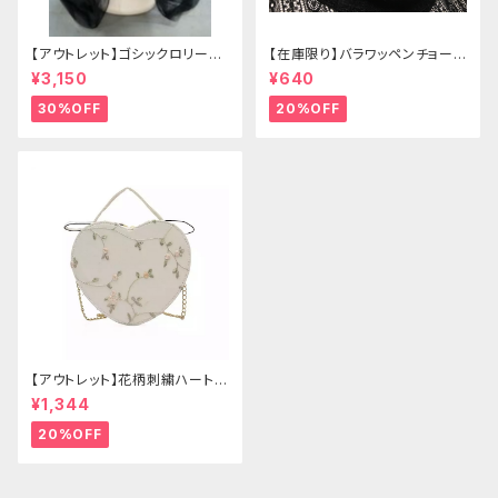
【アウトレット】ゴシックロリータ
【在庫限り】バラワッペンチョーカ
ゴールドクラウン＆ホーン(ヴェ
ー
¥3,150
¥640
ール付き)
30%OFF
20%OFF
【アウトレット】花柄刺繍ハートバ
ッグ
¥1,344
20%OFF