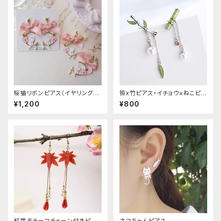
桜猫リボンピアス（イヤリング変
笹x竹ピアス・イチョウｘねこピア
更可能
ス
¥1,200
¥800
紅葉モチーフチェーン付きピア
ネコちゃんピアス