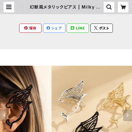
幻獣風メタリックピアス | Milky Ra
g
保存
シェア
LINE
ポスト