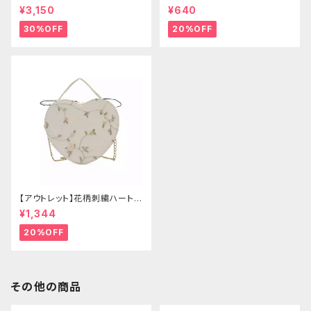
ゴールドクラウン＆ホーン(ヴェ
ー
¥3,150
¥640
ール付き)
30%OFF
20%OFF
【アウトレット】花柄刺繍ハートバ
ッグ
¥1,344
20%OFF
その他の商品