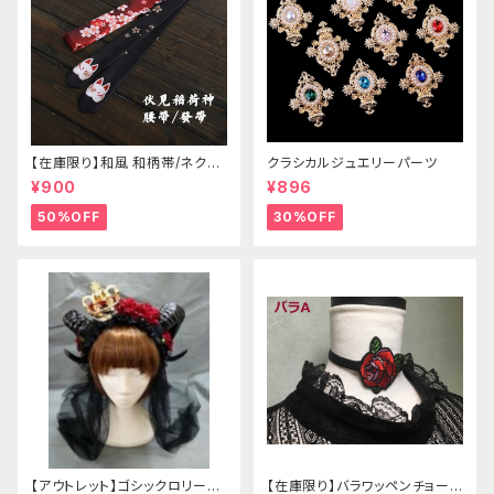
【在庫限り】和風 和柄帯/ネクタ
クラシカルジュエリーパーツ
イ/リボン（狐面/金魚
¥900
¥896
50%OFF
30%OFF
【アウトレット】ゴシックロリータ
【在庫限り】バラワッペンチョーカ