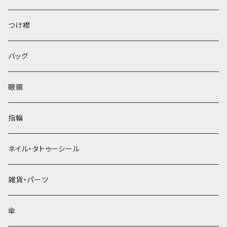
ベレー帽
つけ襟
バッグ
眼鏡
指輪
ネイル・タトゥーシール
雑貨・パーツ
傘