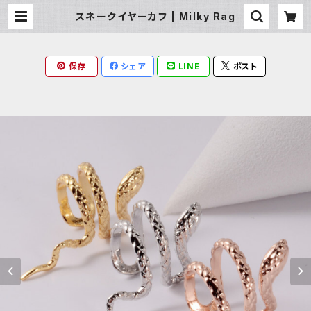
スネークイヤーカフ | Milky Rag
保存
シェア
LINE
ポスト