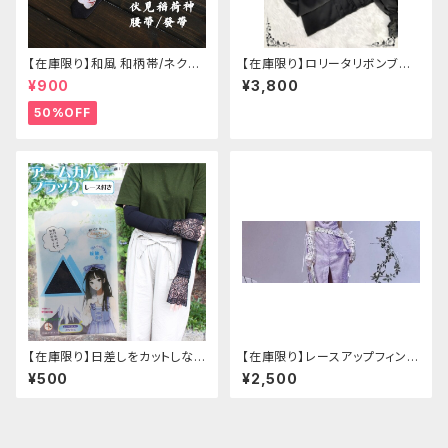
【在庫限り】和風 和柄帯/ネクタ
【在庫限り】ロリータリボンブラ
イ/リボン（狐面/金魚
ウス：フリーサイズ
¥900
¥3,800
50%OFF
【在庫限り】日差しをカットしな
【在庫限り】レースアップフィンガ
がら手元もオシャレに♪ UVア
ーレスカバー(パンクチャイナ)
¥500
¥2,500
ームカバー ブラック レース
付き