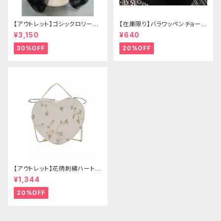
【アウトレット】ゴシックロリータ
【在庫限り】バラワッペンチョーカ
ゴールドクラウン＆ホーン(ヴェ
ー
¥3,150
¥640
ール付き)
30%OFF
20%OFF
【アウトレット】花柄刺繍ハートバ
ッグ
¥1,344
20%OFF