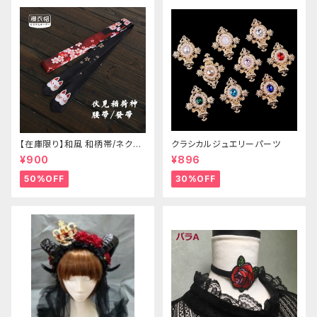
【在庫限り】和風 和柄帯/ネクタ
クラシカルジュエリーパーツ
イ/リボン（狐面/金魚
¥900
¥896
50%OFF
30%OFF