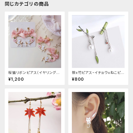
同じカテゴリの商品
桜猫リボンピアス（イヤリング変
笹x竹ピアス・イチョウｘねこピア
更可能
ス
¥1,200
¥800