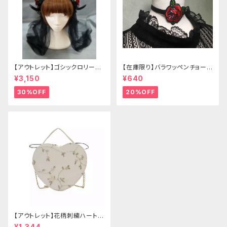
【アウトレット】ゴシックロリータ
【在庫限り】バラワッペンチョーカ
ゴールドクラウン＆ホーン(ヴェ
ー
¥3,150
¥640
ール付き)
30%OFF
20%OFF
【アウトレット】花柄刺繍ハートバ
ッグ
¥1,344