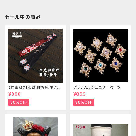
セール中の商品
【在庫限り】和風 和柄帯/ネクタ
クラシカルジュエリーパーツ
イ/リボン（狐面/金魚
¥900
¥896
50%OFF
30%OFF