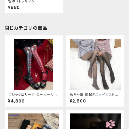
包帯ストッキング
¥880
同じカテゴリの商品
ゴシックロリータ ポーカーカー
めちゃ暖 裏起毛フェイクストッ
ド柄 プリントタイツ
キング
¥4,800
¥2,800