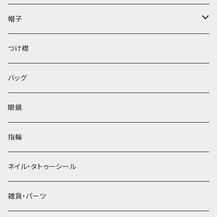
帽子
ベレー帽
つけ襟
バッグ
眼鏡
指輪
ネイル・タトゥーシール
雑貨・パーツ