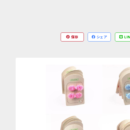
保存
シェア
LI