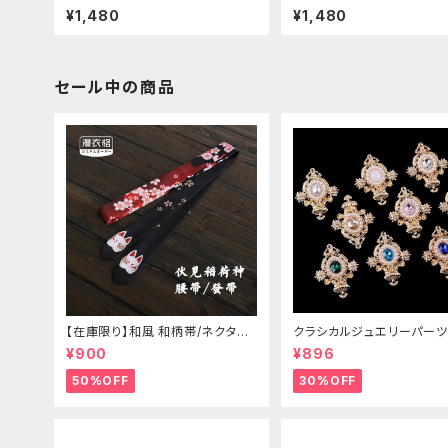
クリップ
¥1,480
¥1,480
セール中の商品
【在庫限り】和風 和柄帯/ネクタイ/
クラシカルジュエリーパーツ
リボン（狐面/金魚
¥900
¥896
50%OFF
30%OFF