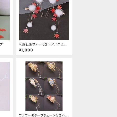
プ
和風紅葉ファー付きヘアアクセサ
リー
¥1,800
フラワーモチーフチェーン付きヘア