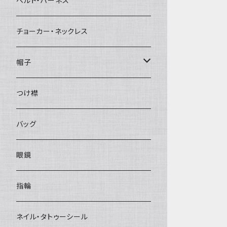
ベルト・ハーネス
チョーカー・ネックレス
帽子
ベレー帽
つけ襟
バッグ
眼鏡
指輪
ネイル・タトゥーシール