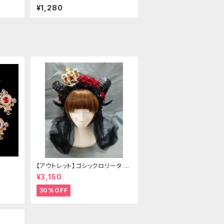
クリップ
¥1,280
【アウトレット】ゴシックロリータ ゴ
ールドクラウン＆ホーン(ヴェール
¥3,150
付き)
30%OFF