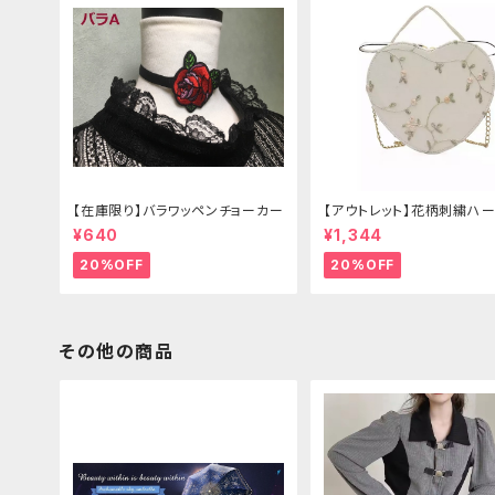
【在庫限り】バラワッペンチョーカー
【アウトレット】花柄刺繍ハー
グ
¥640
¥1,344
20%OFF
20%OFF
その他の商品