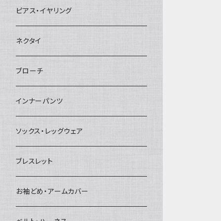
ヘアクリップ
ピアス・イヤリング
ヘッドドレス・カチューシャ
ネクタイ
ヘアゴム
ブローチ
簪
インナーパンツ
ソックス・レッグウェア
ブレスレット
お袖どめ・アームカバー