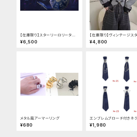
【在庫限り】スターリーロリータア
【在庫限り】ヴィンテージス
ンブレラ
バックルベルトシャツ
¥6,500
¥4,800
メタル風アーマーリング
エンブレムブローチ付きネ
(ネイビー)
¥680
¥1,980