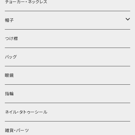
チョーカー・ネックレス
帽子
ベレー帽
つけ襟
バッグ
眼鏡
指輪
ネイル・タトゥーシール
雑貨・パーツ