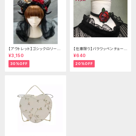
【アウトレット】ゴシックロリータ
【在庫限り】バラワッペンチョーカ
ゴールドクラウン＆ホーン(ヴェ
ー
¥3,150
¥640
ール付き)
30%OFF
20%OFF