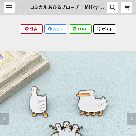
コミカルあひるブローチ | Milky Ra
g
保存
シェア
LINE
ポスト