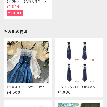
【アウトレット】花柄刺繍ハートバ
ッグ
¥1,344
20%OFF
その他の商品
【在庫限り】デニムサマーオフシ
エンブレムブローチ付きネクタ
ョルダーワンピース（ミニ丈
イ(ネイビー)
¥4,500
¥1,980