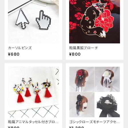
カーソルピンズ
和風黒狐ブローチ
¥680
¥800
和風アニマルタッセル付きブロー
ゴシックローズモチーフアクセサ
チ
リー