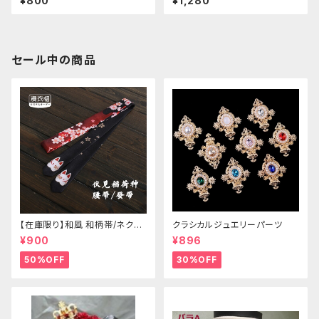
¥800
¥1,280
セール中の商品
【在庫限り】和風 和柄帯/ネクタ
クラシカルジュエリーパーツ
イ/リボン（狐面/金魚
¥900
¥896
50%OFF
30%OFF