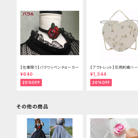
【在庫限り】バラワッペンチョーカー
【アウトレット】花柄刺繍ハー
グ
¥640
¥1,344
20%OFF
20%OFF
その他の商品