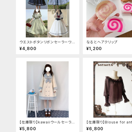
ウエストボタンリボンセーラーワン
なるとヘアクリップ
ピース
¥4,800
¥1,200
【在庫限り】kawaiiウールセーラー
【在庫限り】Blouse for ant
ジャケット(胸元リボン付き) Mサイ
automaton
¥5,800
¥6,800
ズ