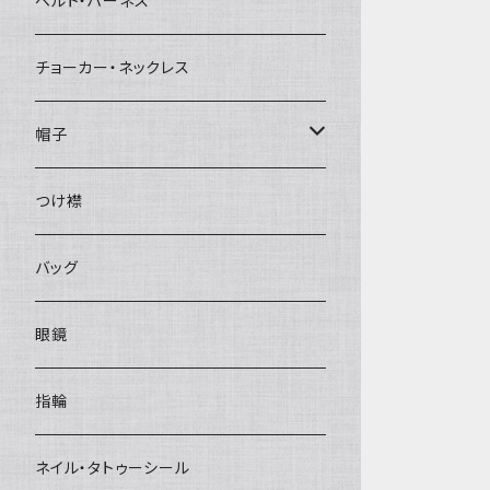
ベルト・ハーネス
チョーカー・ネックレス
帽子
ベレー帽
つけ襟
バッグ
眼鏡
指輪
ネイル・タトゥーシール