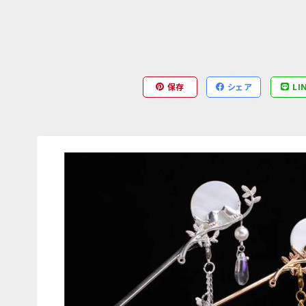
保存
シェア
LI