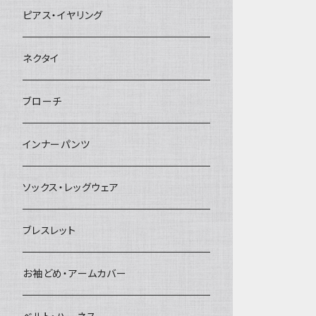
ヘアクリップ
ピアス・イヤリング
ヘッドドレス・カチューシャ
ネクタイ
ヘアゴム
ブローチ
簪
インナーパンツ
ソックス・レッグウェア
ブレスレット
お袖どめ・アームカバー