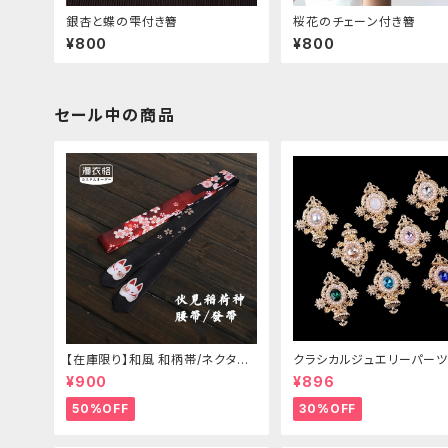
銀杏と蝶の雫付き簪
桜花のチェーン付き簪
¥800
¥800
セール中の商品
【在庫限り】和風 和柄帯/ネクタイ/
クラシカルジュエリーパーツ
リボン（狐面/金魚
¥900
¥896
50%OFF
30%OFF