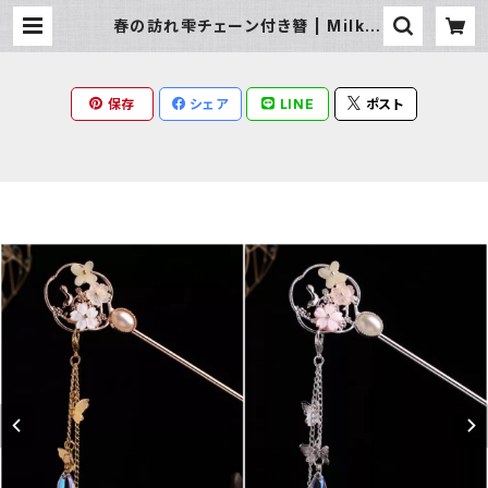
春の訪れ雫チェーン付き簪 | Milky
Rag
保存
シェア
LINE
ポスト