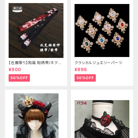
【在庫限り】和風 和柄帯/ネクタ
クラシカルジュエリーパーツ
イ/リボン（狐面/金魚
¥900
¥896
50%OFF
30%OFF