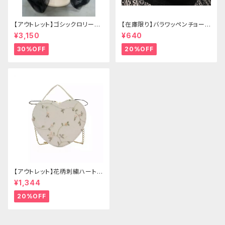
【アウトレット】ゴシックロリータ
【在庫限り】バラワッペンチョーカ
ゴールドクラウン＆ホーン(ヴェ
ー
¥3,150
¥640
ール付き)
30%OFF
20%OFF
【アウトレット】花柄刺繍ハートバ
ッグ
¥1,344
20%OFF