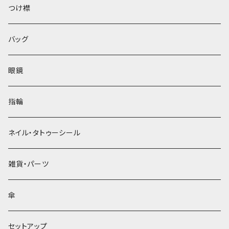
ベレー帽
つけ襟
バッグ
眼鏡
指輪
ネイル・タトゥーシール
雑貨・パーツ
傘
セットアップ