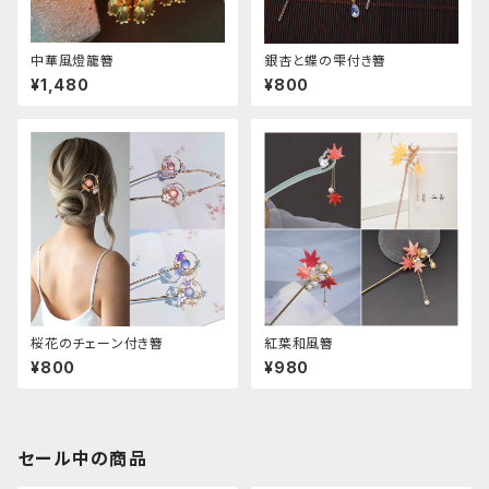
中華風燈籠簪
銀杏と蝶の雫付き簪
¥1,480
¥800
桜花のチェーン付き簪
紅葉和風簪
¥800
¥980
セール中の商品