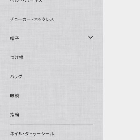
ベルト・ハーネス
チョーカー・ネックレス
帽子
ベレー帽
つけ襟
バッグ
眼鏡
指輪
ネイル・タトゥーシール