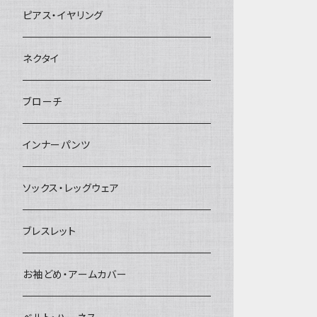
ヘアクリップ
ピアス・イヤリング
ヘッドドレス・カチューシャ
ネクタイ
ヘアゴム
ブローチ
簪
インナーパンツ
ソックス・レッグウェア
ブレスレット
お袖どめ・アームカバー