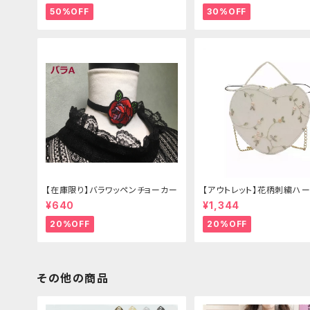
50%OFF
30%OFF
【在庫限り】バラワッペンチョーカー
【アウトレット】花柄刺繍ハー
グ
¥640
¥1,344
20%OFF
20%OFF
その他の商品