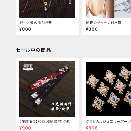
銀杏と蝶の雫付き簪
桜花のチェーン付き簪
¥800
¥800
セール中の商品
【在庫限り】和風 和柄帯/ネクタイ/
クラシカルジュエリーパーツ
リボン（狐面/金魚
¥900
¥896