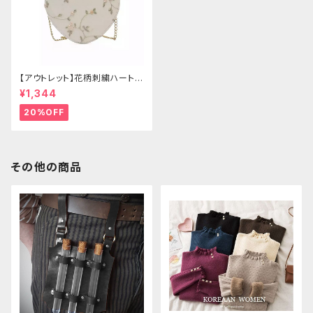
【アウトレット】花柄刺繍ハートバ
ッグ
¥1,344
20%OFF
その他の商品