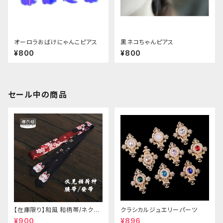
オーロラおばけにゃんこピアス
黒ネコちゃんピアス
¥800
¥800
セール中の商品
【在庫限り】和風 和柄帯/ネクタ
クラシカルジュエリーパーツ
イ/リボン（狐面/金魚
¥900
¥896