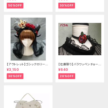
50%OFF
30%OFF
【アウトレット】ゴシックロリータ
【在庫限り】バラワッペンチョーカ
ゴールドクラウン＆ホーン(ヴェ
ー
¥3,150
¥640
ール付き)
30%OFF
20%OFF