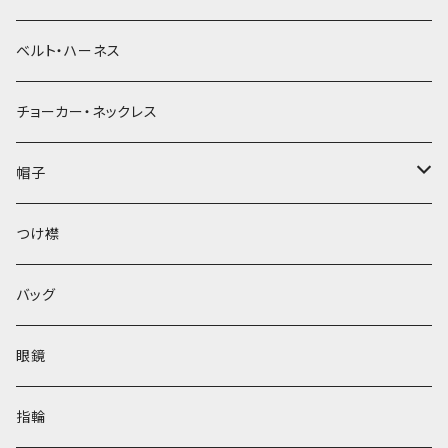
ベルト・ハーネス
チョーカー・ネックレス
帽子
ベレー帽
つけ襟
バッグ
眼鏡
指輪