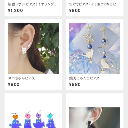
桜猫リボンピアス（イヤリング変
笹x竹ピアス・イチョウｘねこピア
更可能
ス
¥1,200
¥800
ネコちゃんピアス
銀河にゃんこピアス
¥800
¥880