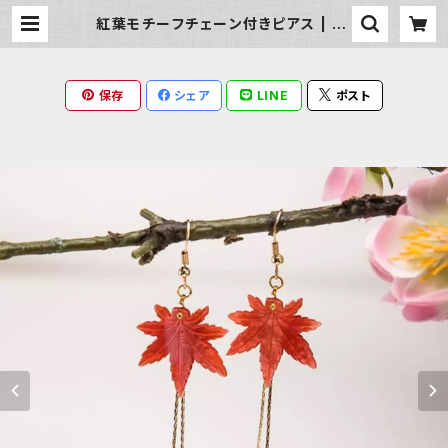
紅葉モチーフチェーン付きピアス | Mi
lky Rag
保存
シェア
LINE
ポスト