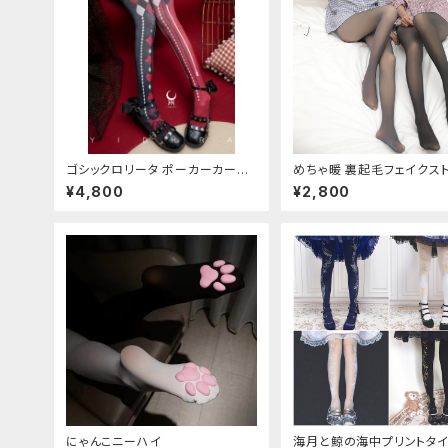
ゴシックロリータ ポーカーカード
めちゃ暖 裏起毛フェイクス
柄 プリントタイツ
グ
¥4,800
¥2,800
にゃんこニーハイ
海月と鯨の海中プリントタ