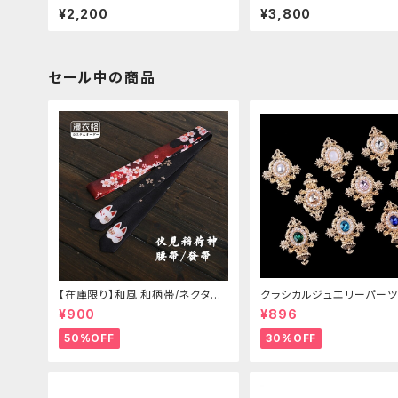
¥2,200
¥3,800
セール中の商品
【在庫限り】和風 和柄帯/ネクタイ/
クラシカルジュエリーパーツ
リボン（狐面/金魚
¥900
¥896
50%OFF
30%OFF