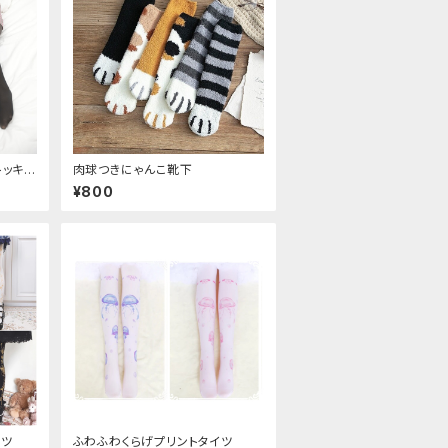
トッキン
肉球つきにゃんこ靴下
¥800
イツ
ふわふわくらげプリントタイツ