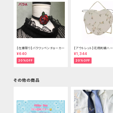
【在庫限り】バラワッペンチョーカー
【アウトレット】花柄刺繍ハー
グ
¥640
¥1,344
20%OFF
20%OFF
その他の商品