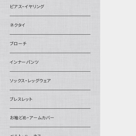
ヘアクリップ
ピアス・イヤリング
ヘッドドレス・カチューシャ
ネクタイ
ヘアゴム
ブローチ
簪
インナーパンツ
ソックス・レッグウェア
ブレスレット
お袖どめ・アームカバー