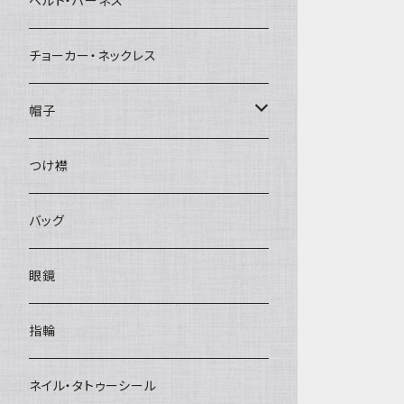
ベルト・ハーネス
チョーカー・ネックレス
帽子
ベレー帽
つけ襟
バッグ
眼鏡
指輪
ネイル・タトゥーシール