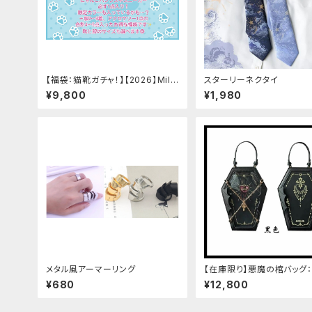
【福袋：猫靴ガチャ！】【2026】Milk
スターリーネクタイ
y Rag 福袋
¥9,800
¥1,980
メタル風アーマーリング
【在庫限り】悪魔の棺バッグ：
ク
¥680
¥12,800