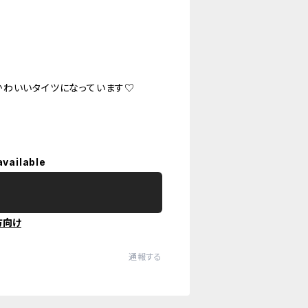
かわいいタイツになっています♡
available
方向け
通報する