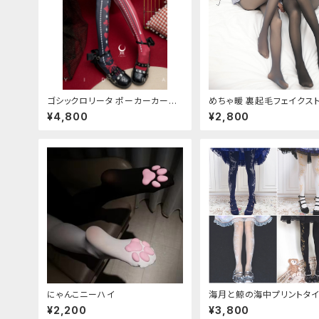
ゴシックロリータ ポーカーカード
めちゃ暖 裏起毛フェイクス
柄 プリントタイツ
グ
¥4,800
¥2,800
にゃんこニーハイ
海月と鯨の海中プリントタ
¥2,200
¥3,800