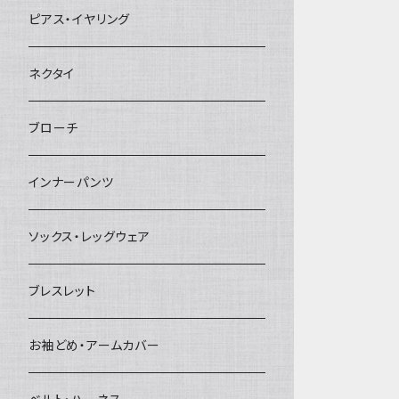
ヘアクリップ
ピアス・イヤリング
ヘッドドレス・カチューシャ
ネクタイ
ヘアゴム
ブローチ
簪
インナーパンツ
ソックス・レッグウェア
ブレスレット
お袖どめ・アームカバー