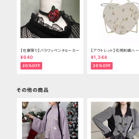
【在庫限り】バラワッペンチョーカー
【アウトレット】花柄刺繍ハー
グ
¥640
¥1,344
20%OFF
20%OFF
その他の商品