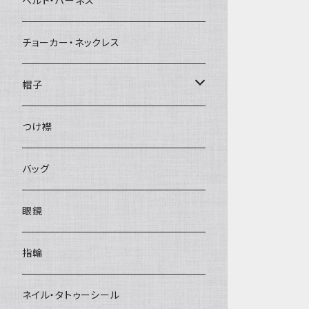
ベルト・ハーネス
チョーカー・ネックレス
帽子
ベレー帽
つけ襟
バッグ
眼鏡
指輪
ネイル・タトゥーシール