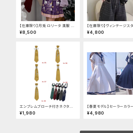
【在庫限り】月兎 ロリータ 漢服 ツ
【在庫限り】ヴィンテージス
ーピース セットアップ チャイナ風
バックルベルトシャツ
¥8,500
¥4,800
華ロリ ロリィタ 刺繍 和柄 ミニ ス
カート 紫 ウサギ柄 アジアン エス
ニック ロリータ 原宿系 青文字系
ガーリー 大人可愛い カジュアル
ファッション 民族風 コスプレ ロメ
ルチェオ
エンブレムブローチ付きネクタイ
【春夏モデル】セーラーカラ
(イエロー)
ーツワンピース
¥1,980
¥4,980