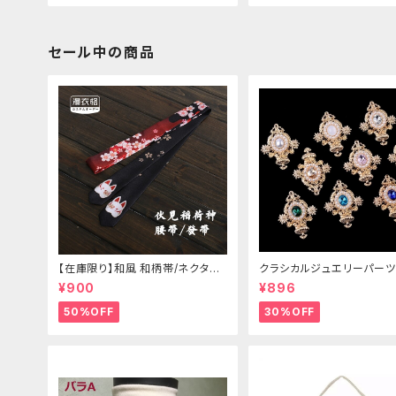
セール中の商品
【在庫限り】和風 和柄帯/ネクタイ/
クラシカルジュエリーパーツ
リボン（狐面/金魚
¥900
¥896
50%OFF
30%OFF