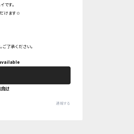
イです。
だけます✩
。ご了承ください。
available
方向け
通報する