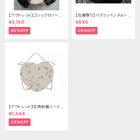
【アウトレット】ゴシックロリータ
【在庫限り】バラワッペンチョーカ
ゴールドクラウン＆ホーン(ヴェ
ー
¥3,150
¥640
ール付き)
30%OFF
20%OFF
【アウトレット】花柄刺繍ハートバ
ッグ
¥1,344
20%OFF