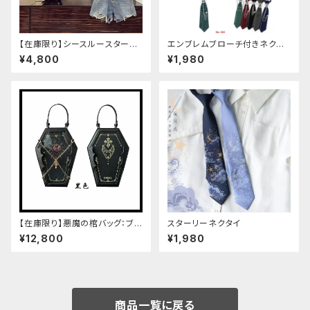
【在庫限り】シースルースターリ
エンブレムブローチ付きネクタ
ージャケットデニムパンツセット
イ(グリーン)
¥4,800
¥1,980
アップ
【在庫限り】悪魔の棺バッグ：ブラ
スターリーネクタイ
ック
¥12,800
¥1,980
商品一覧に戻る