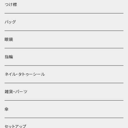
ベレー帽
つけ襟
バッグ
眼鏡
指輪
ネイル・タトゥーシール
雑貨・パーツ
傘
セットアップ