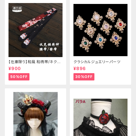
【在庫限り】和風 和柄帯/ネクタ
クラシカルジュエリーパーツ
イ/リボン（狐面/金魚
¥900
¥896
50%OFF
30%OFF