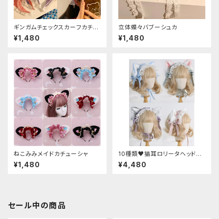
ギンガムチェックスカーフカチュ
立体蝶々バブーシュカ
ーシャ
¥1,480
¥1,480
ねこみみメイドカチューシャ
10種類♥猫耳ロリータヘッドド
レス
¥1,480
¥4,480
セール中の商品