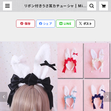
リボン付きうさ耳カチューシャ | Milk
y Rag
保存
シェア
LINE
ポスト