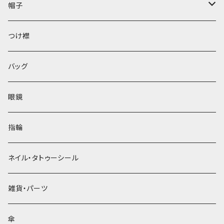
帽子
ベレー帽
つけ襟
バッグ
眼鏡
指輪
ネイル・タトゥーシール
雑貨・パーツ
傘