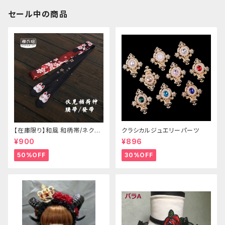
セール中の商品
【在庫限り】和風 和柄帯/ネクタ
クラシカルジュエリーパーツ
イ/リボン（狐面/金魚
¥900
¥896
50%OFF
30%OFF