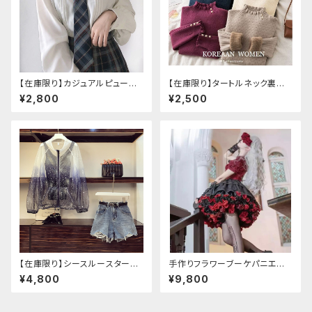
【在庫限り】カジュアルピューリ
【在庫限り】タートルネック裏起
タンカラープレッピーブラウス
毛セーター
¥2,800
¥2,500
【在庫限り】シースルースターリ
手作りフラワーブーケパニエ
ージャケットデニムパンツセット
（❁⃘5色展開❁⃘）
¥4,800
¥9,800
アップ