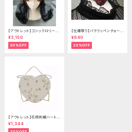
【アウトレット】ゴシックロリータ
【在庫限り】バラワッペンチョーカ
ゴールドクラウン＆ホーン(ヴェ
ー
¥3,150
¥640
ール付き)
30%OFF
20%OFF
【アウトレット】花柄刺繍ハートバ
ッグ
¥1,344
20%OFF