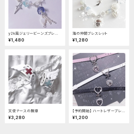
y2k風ジェリービーンズブレス
海の仲間ブレスレット
レット
¥1,480
¥1,280
天使ナースの腕章
【予約開始】 ハートレザーブレス
レット
¥3,280
¥1,200