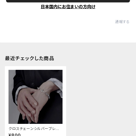
日本国内にお住まいの方向け
通報する
最近チェックした商品
クロスチェーンシルバーブレス
レット
¥800