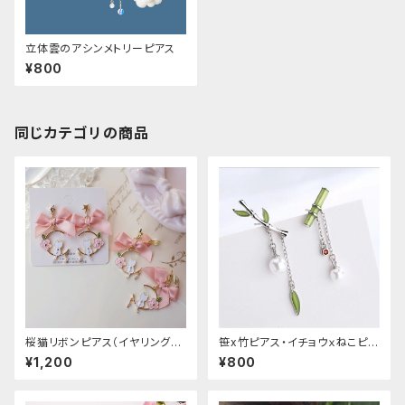
立体雲のアシンメトリーピアス
¥800
同じカテゴリの商品
桜猫リボンピアス（イヤリング変
笹x竹ピアス・イチョウｘねこピア
更可能
ス
¥1,200
¥800