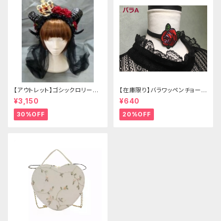
【アウトレット】ゴシックロリータ
【在庫限り】バラワッペンチョーカ
ゴールドクラウン＆ホーン(ヴェ
ー
¥3,150
¥640
ール付き)
30%OFF
20%OFF