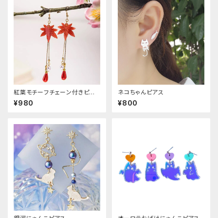
紅葉モチーフチェーン付きピア
ネコちゃんピアス
ス
¥980
¥800