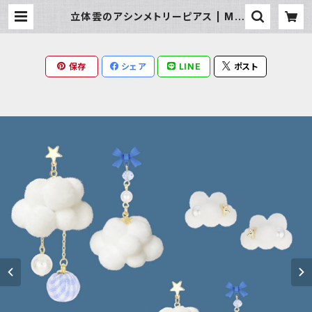
立体雲のアシンメトリーピアス | Mil
ky Rag
保存
シェア
LINE
ポスト