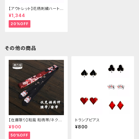
【アウトレット】花柄刺繍ハートバ
ッグ
¥1,344
20%OFF
その他の商品
【在庫限り】和風 和柄帯/ネクタ
トランプピアス
イ/リボン（狐面/金魚
¥900
¥800
50%OFF