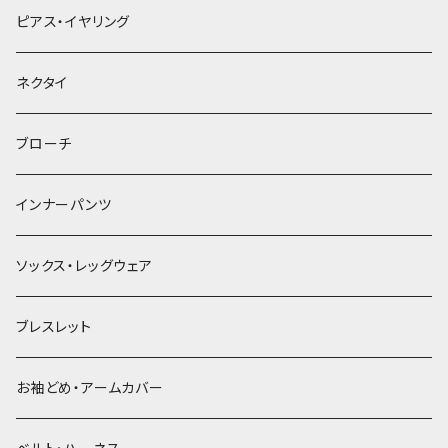
ヘアクリップ
ピアス・イヤリング
ヘッドドレス・カチューシャ
ネクタイ
ヘアゴム
ブローチ
簪
インナーパンツ
ソックス・レッグウェア
ブレスレット
お袖どめ・アームカバー