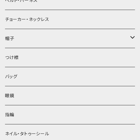
ベルト・ハーネス
チョーカー・ネックレス
帽子
ベレー帽
つけ襟
バッグ
眼鏡
指輪
ネイル・タトゥーシール