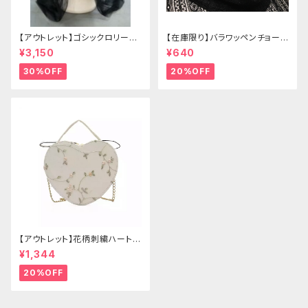
【アウトレット】ゴシックロリータ
【在庫限り】バラワッペンチョーカ
ゴールドクラウン＆ホーン(ヴェ
ー
¥3,150
¥640
ール付き)
30%OFF
20%OFF
【アウトレット】花柄刺繍ハートバ
ッグ
¥1,344
20%OFF