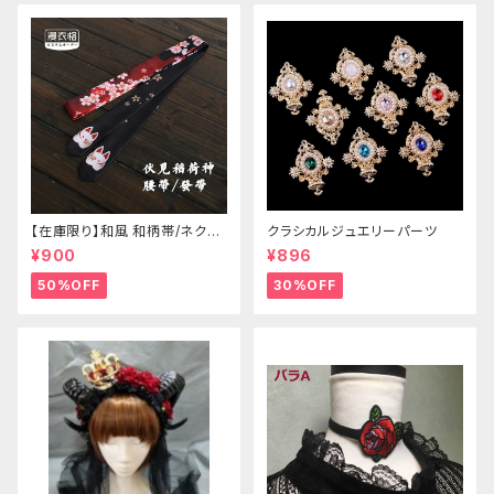
【在庫限り】和風 和柄帯/ネクタ
クラシカルジュエリーパーツ
イ/リボン（狐面/金魚
¥900
¥896
50%OFF
30%OFF