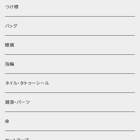
ベレー帽
つけ襟
バッグ
眼鏡
指輪
ネイル・タトゥーシール
雑貨・パーツ
傘