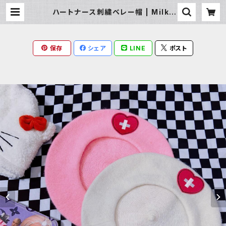
ハートナース刺繍ベレー帽 | Milky
Rag
保存
シェア
LINE
ポスト