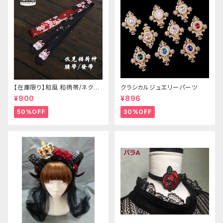
【在庫限り】和風 和柄帯/ネクタ
クラシカルジュエリーパーツ
イ/リボン（狐面/金魚
¥900
¥896
50%OFF
30%OFF