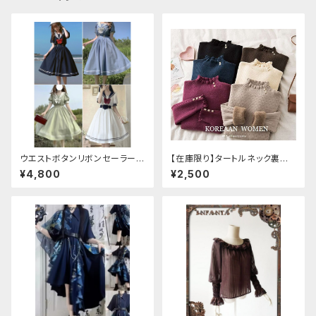
ウエストボタンリボンセーラーワ
【在庫限り】タートルネック裏起
ンピース
毛セーター
¥4,800
¥2,500