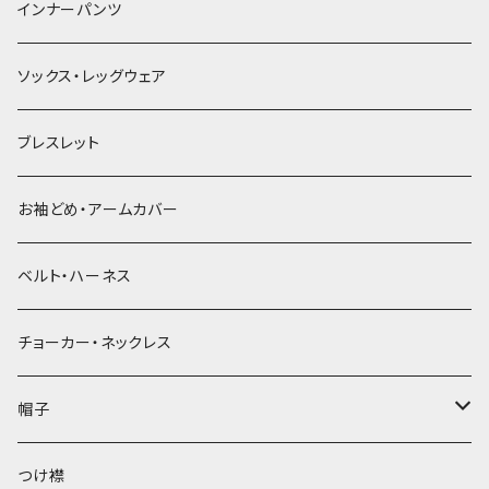
簪
インナーパンツ
ソックス・レッグウェア
ブレスレット
お袖どめ・アームカバー
ベルト・ハーネス
チョーカー・ネックレス
帽子
ベレー帽
つけ襟