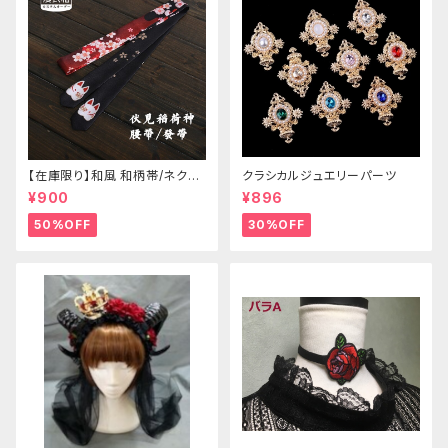
【在庫限り】和風 和柄帯/ネクタ
クラシカルジュエリーパーツ
イ/リボン（狐面/金魚
¥900
¥896
50%OFF
30%OFF