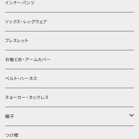
簪
インナーパンツ
ソックス・レッグウェア
ブレスレット
お袖どめ・アームカバー
ベルト・ハーネス
チョーカー・ネックレス
帽子
ベレー帽
つけ襟