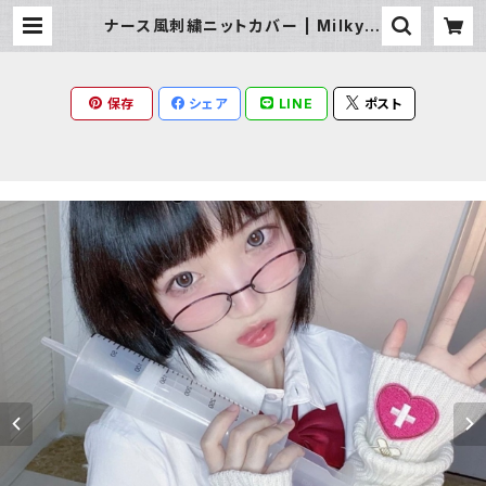
ナース風刺繍ニットカバー | Milky R
ag
保存
シェア
LINE
ポスト