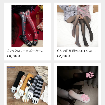
ゴシックロリータ ポーカーカー
めちゃ暖 裏起毛フェイクストッ
ド柄 プリントタイツ
キング
¥4,800
¥2,800