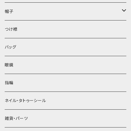
帽子
ベレー帽
つけ襟
バッグ
眼鏡
指輪
ネイル・タトゥーシール
雑貨・パーツ