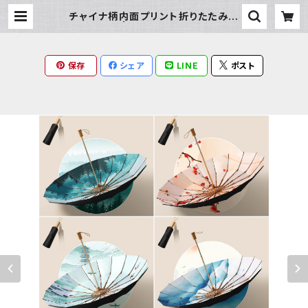
チャイナ柄内面プリント折りたたみ傘
| Milky Rag
保存
シェア
LINE
ポスト