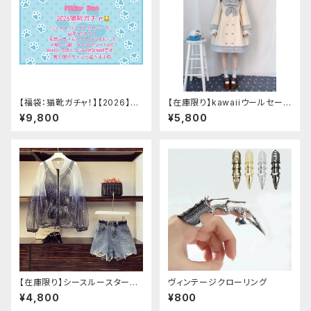
【福袋：猫靴ガチャ！】【2026】Mi
【在庫限り】kawaiiウールセーラ
lky Rag 福袋
ージャケット(胸元リボン付き) M
¥9,800
¥5,800
サイズ
【在庫限り】シースルースターリ
ヴィンテージクローリング
ージャケットデニムパンツセット
¥4,800
¥800
アップ