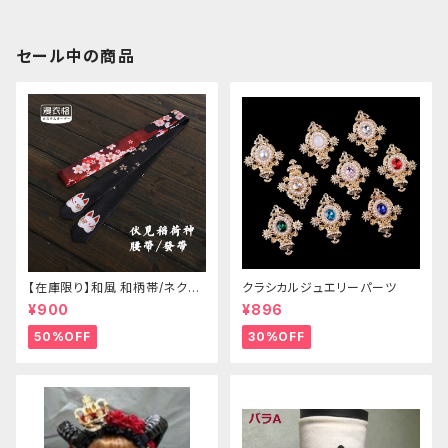
セール中の商品
【在庫限り】和風 和柄帯/ネクタ
クラシカルジュエリーパーツ
イ/リボン（狐面/金魚
¥900
¥896
50%OFF
30%OFF