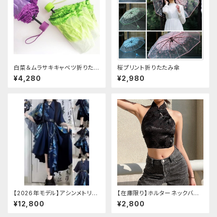
白菜＆ムラサキキャベツ折りたた
桜プリント折りたたみ傘
み傘
¥4,280
¥2,980
【2026年モデル】アシンメトリー
【在庫限り】ホルターネックバッ
チャイナ改良ドレス
クリボンチャイナシャツ
¥12,800
¥2,800