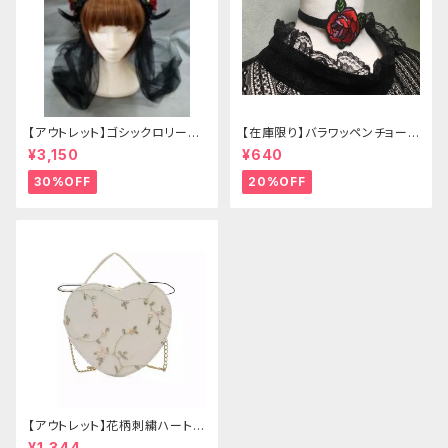
【アウトレット】ゴシックロリータ
【在庫限り】バラワッペンチョーカ
ゴールドクラウン＆ホーン(ヴェ
ー
¥3,150
¥640
ール付き)
30%OFF
20%OFF
【アウトレット】花柄刺繍ハートバ
ッグ
¥1,344