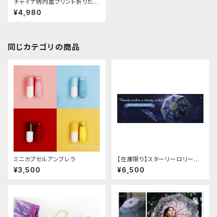
チャイナ柄内面プリント折りたた
み傘
¥4,980
同じカテゴリの商品
ミニカプセルアンブレラ
【在庫限り】スターリーロリータ
アンブレラ
¥3,500
¥6,500