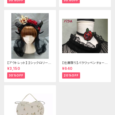
50%OFF
30%OFF
【アウトレット】ゴシックロリータ
【在庫限り】バラワッペンチョーカ
ゴールドクラウン＆ホーン(ヴェ
ー
¥3,150
¥640
ール付き)
30%OFF
20%OFF