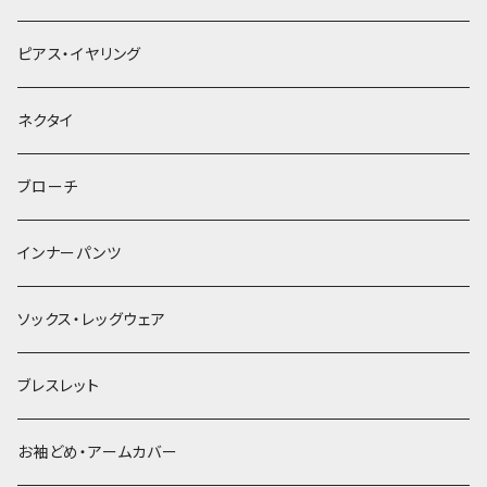
ヘアクリップ
ピアス・イヤリング
ヘッドドレス・カチューシャ
ネクタイ
ヘアゴム
ブローチ
簪
インナーパンツ
ソックス・レッグウェア
ブレスレット
お袖どめ・アームカバー