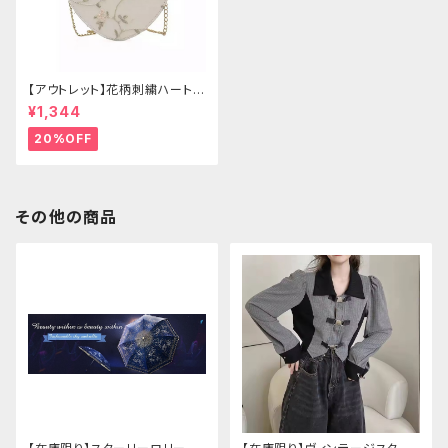
【アウトレット】花柄刺繍ハートバ
ッグ
¥1,344
20%OFF
その他の商品