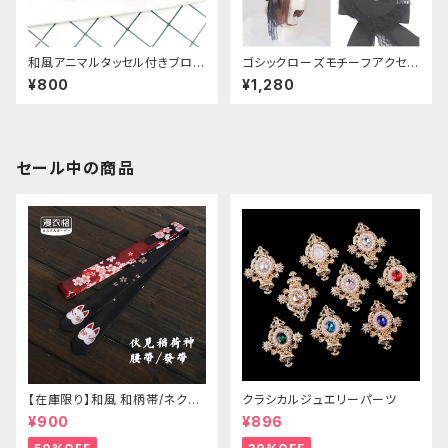
和風アニマルタッセル付きブロー
ゴシックローズモチーフアクセサ
チ
リー
¥800
¥1,280
セール中の商品
【在庫限り】和風 和柄帯/ネクタ
クラシカルジュエリーパーツ
イ/リボン（狐面/金魚
¥900
¥896