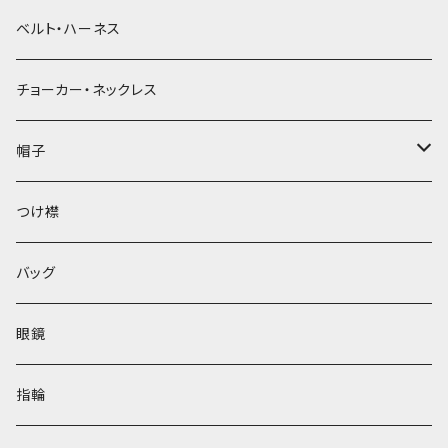
ベルト・ハーネス
チョーカー・ネックレス
帽子
ベレー帽
つけ襟
バッグ
眼鏡
指輪