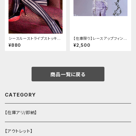
シースルーストライプストッキン
【在庫限り】レースアップフィンガ
グ
ーレスカバー(パンクチャイナ)
¥880
¥2,500
商品一覧に戻る
CATEGORY
【在庫アリ/即納】
【アウトレット】