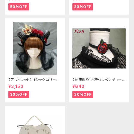
50%OFF
30%OFF
【アウトレット】ゴシックロリータ
【在庫限り】バラワッペンチョーカ
ゴールドクラウン＆ホーン(ヴェ
ー
¥3,150
¥640
ール付き)
30%OFF
20%OFF