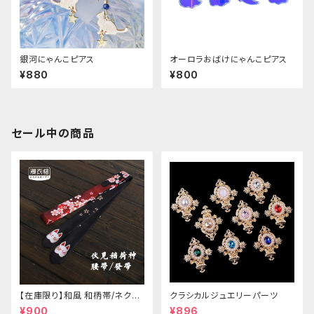
銀河にゃんこピアス
オーロラおばけにゃんこピアス
¥880
¥800
セール中の商品
【在庫限り】和風 和柄帯/ネクタ
クラシカルジュエリーパーツ
イ/リボン（狐面/金魚
¥900
¥896