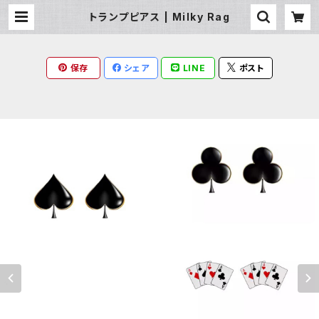
トランプピアス | Milky Rag
保存
シェア
LINE
ポスト