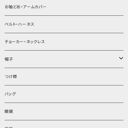
お袖どめ・アームカバー
ベルト・ハーネス
チョーカー・ネックレス
帽子
ベレー帽
つけ襟
バッグ
眼鏡