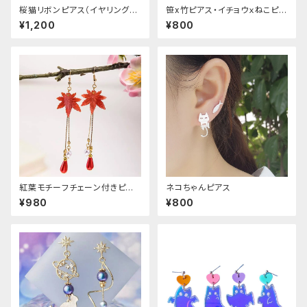
桜猫リボンピアス（イヤリング変
笹x竹ピアス・イチョウｘねこピア
更可能
ス
¥1,200
¥800
紅葉モチーフチェーン付きピア
ネコちゃんピアス
ス
¥980
¥800