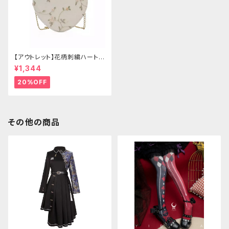
【アウトレット】花柄刺繍ハートバ
ッグ
¥1,344
20%OFF
その他の商品