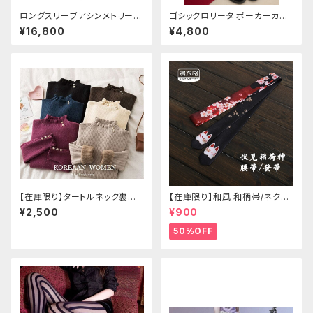
ロングスリーブアシンメトリーチ
ゴシックロリータ ポーカーカー
ャイナドレス
ド柄 プリントタイツ
¥16,800
¥4,800
【在庫限り】タートルネック裏起
【在庫限り】和風 和柄帯/ネクタ
毛セーター
イ/リボン（狐面/金魚
¥2,500
¥900
50%OFF