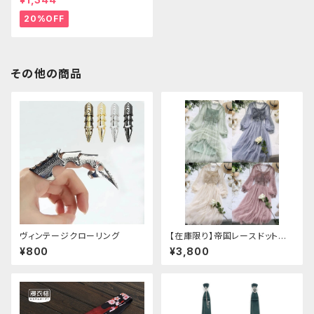
20%OFF
その他の商品
ヴィンテージクローリング
【在庫限り】帝国レースドットワ
ンピース
¥800
¥3,800