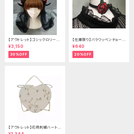
【アウトレット】ゴシックロリータ
【在庫限り】バラワッペンチョーカ
ゴールドクラウン＆ホーン(ヴェ
ー
¥3,150
¥640
ール付き)
30%OFF
20%OFF
【アウトレット】花柄刺繍ハートバ
ッグ
¥1,344