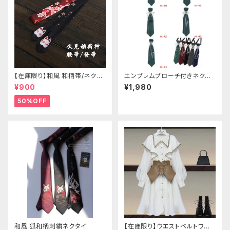
【在庫限り】和風 和柄帯/ネクタ
エンブレムブローチ付きネクタ
イ/リボン（狐面/金魚
イ(グリーン)
¥900
¥1,980
50%OFF
和風 狐和柄刺繍ネクタイ
【在庫限り】ウエストベルトワン