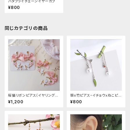
バタフライチェーンイヤーカフ
¥800
同じカテゴリの商品
桜猫リボンピアス（イヤリング変
笹x竹ピアス・イチョウｘねこピア
更可能
ス
¥1,200
¥800