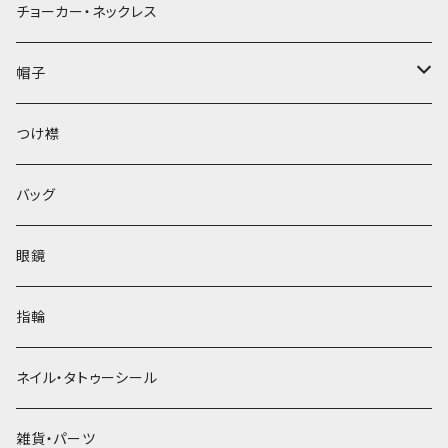
チョーカー・ネックレス
帽子
ベレー帽
つけ襟
バッグ
眼鏡
指輪
ネイル・タトゥーシール
雑貨・パーツ