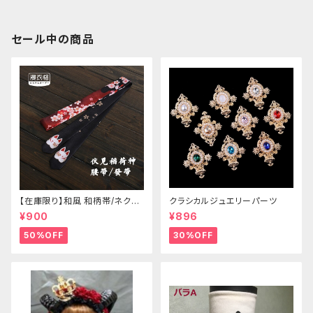
セール中の商品
【在庫限り】和風 和柄帯/ネクタ
クラシカルジュエリーパーツ
イ/リボン（狐面/金魚
¥900
¥896
50%OFF
30%OFF