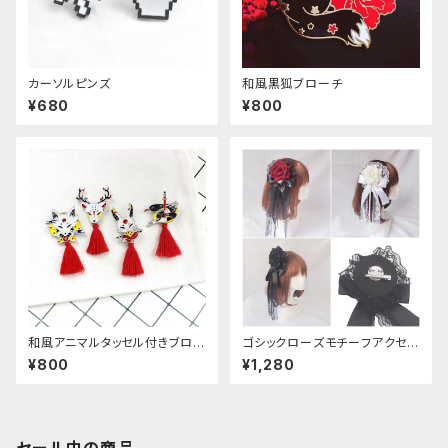
カーソルピンズ
和風黒狐ブローチ
¥680
¥800
和風アニマルタッセル付きブロー
ゴシックローズモチーフアクセサ
チ
リー
¥800
¥1,280