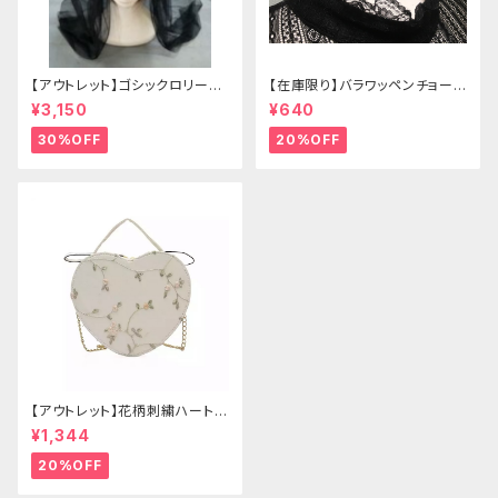
【アウトレット】ゴシックロリータ
【在庫限り】バラワッペンチョーカ
ゴールドクラウン＆ホーン(ヴェ
ー
¥3,150
¥640
ール付き)
30%OFF
20%OFF
【アウトレット】花柄刺繍ハートバ
ッグ
¥1,344
20%OFF