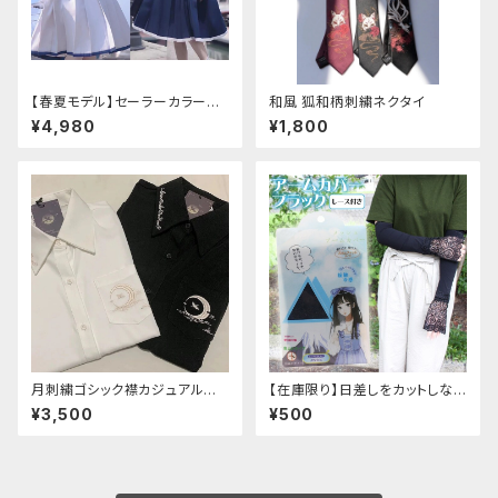
【春夏モデル】セーラーカラープ
和風 狐和柄刺繍ネクタイ
リーツワンピース
¥4,980
¥1,800
月刺繍ゴシック襟カジュアルブラ
【在庫限り】日差しをカットしな
ウス(長袖)
がら手元もオシャレに♪ UVア
¥3,500
¥500
ームカバー ブラック レース
付き