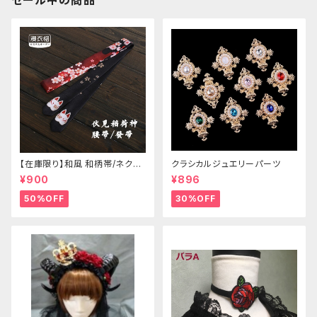
セール中の商品
【在庫限り】和風 和柄帯/ネクタ
クラシカルジュエリーパーツ
イ/リボン（狐面/金魚
¥900
¥896
50%OFF
30%OFF