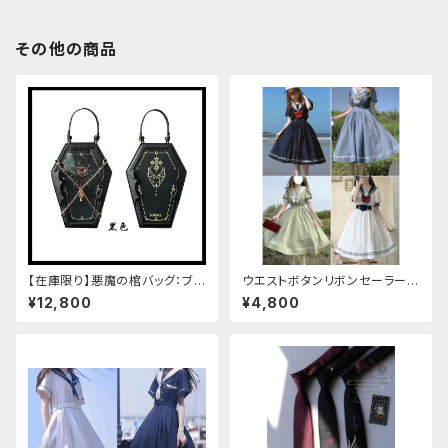
その他の商品
【在庫限り】悪魔の棺バッグ：ブラ
ウエストボタンリボンセーラーワ
ック
ンピース
¥12,800
¥4,800