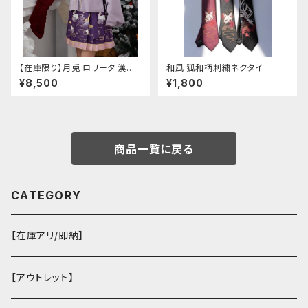
【在庫限り】月兎 ロリータ 漢服
和風 狐和柄刺繍ネクタイ
ツーピース セットアップ チャイ
¥8,500
¥1,800
ナ風 華ロリ ロリィタ 刺繍 和柄
ミニ スカート 紫 ウサギ柄 アジ
アン エスニック ロリータ 原宿
系 青文字系 ガーリー 大人可愛
い カジュアル ファッション 民族
風 コスプレ ロメルチェオ
商品一覧に戻る
CATEGORY
【在庫アリ/即納】
【アウトレット】