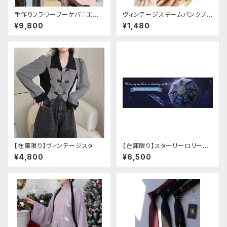
手作りフラワーブーケパニエ
ヴィンテージスチームパンクブレ
（❁⃘5色展開❁⃘）
スレット
¥9,800
¥1,480
【在庫限り】ヴィンテージスタイ
【在庫限り】スターリーロリータ
ルバックルベルトシャツ
アンブレラ
¥4,800
¥6,500