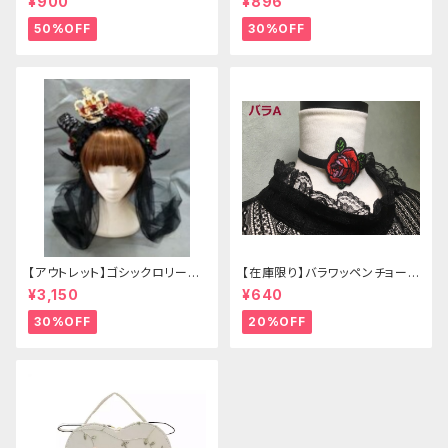
¥900
¥896
50%OFF
30%OFF
【アウトレット】ゴシックロリータ
【在庫限り】バラワッペンチョーカ
ゴールドクラウン＆ホーン(ヴェ
ー
¥3,150
¥640
ール付き)
30%OFF
20%OFF