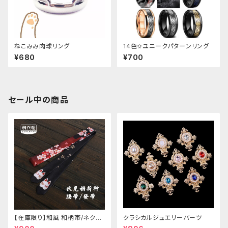
ねこみみ肉球リング
14色✩ユニークパターンリング
¥680
¥700
セール中の商品
【在庫限り】和風 和柄帯/ネクタ
クラシカルジュエリーパーツ
イ/リボン（狐面/金魚