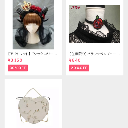
【アウトレット】ゴシックロリータ
【在庫限り】バラワッペンチョーカ
ゴールドクラウン＆ホーン(ヴェ
ー
¥3,150
¥640
ール付き)
30%OFF
20%OFF