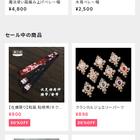
魔法使い風編み上げベレー帽
木苺ベレー帽
¥4,800
¥2,500
セール中の商品
【在庫限り】和風 和柄帯/ネクタ
クラシカルジュエリーパーツ
イ/リボン（狐面/金魚
¥900
¥896
50%OFF
30%OFF