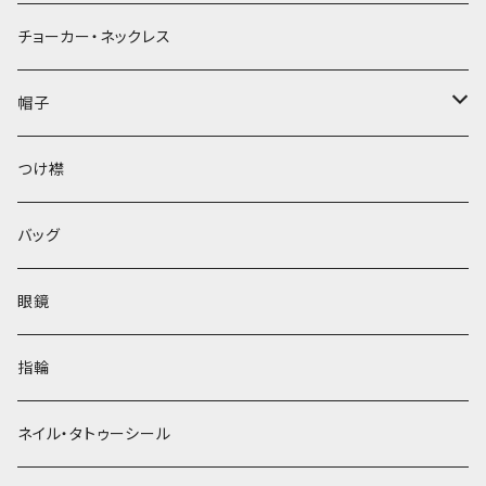
チョーカー・ネックレス
帽子
ベレー帽
つけ襟
バッグ
眼鏡
指輪
ネイル・タトゥーシール