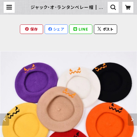
ジャック・オ･ランタンベレー帽 | Mil
ky Rag
保存
シェア
LINE
ポスト