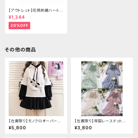
【アウトレット】花柄刺繍ハートバ
ッグ
¥1,344
20%OFF
その他の商品
【在庫限り】モノクロオーバーサ
【在庫限り】帝国レースドットワ
イズパンダパーカー
ンピース
¥5,800
¥3,800