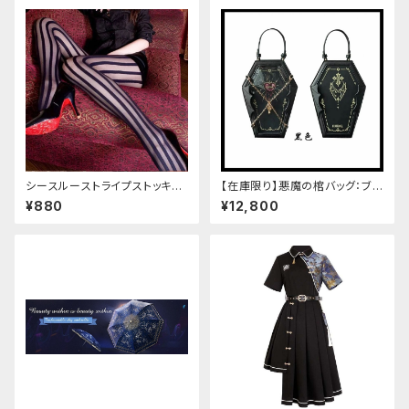
シースルーストライプストッキン
【在庫限り】悪魔の棺バッグ：ブラ
グ
ック
¥880
¥12,800