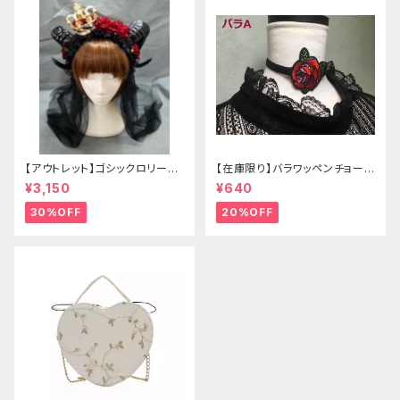
【アウトレット】ゴシックロリータ
【在庫限り】バラワッペンチョーカ
ゴールドクラウン＆ホーン(ヴェ
ー
¥3,150
¥640
ール付き)
30%OFF
20%OFF