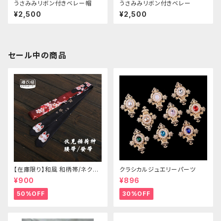
うさみみリボン付きベレー帽
うさみみリボン付きベレー
¥2,500
¥2,500
セール中の商品
【在庫限り】和風 和柄帯/ネクタ
クラシカルジュエリーパーツ
イ/リボン（狐面/金魚
¥900
¥896
50%OFF
30%OFF