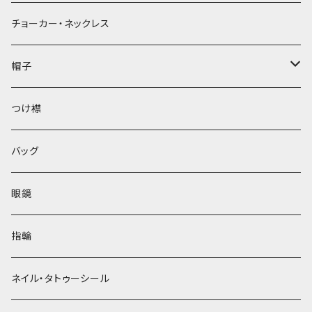
チョーカー・ネックレス
帽子
ベレー帽
つけ襟
バッグ
眼鏡
指輪
ネイル・タトゥーシール