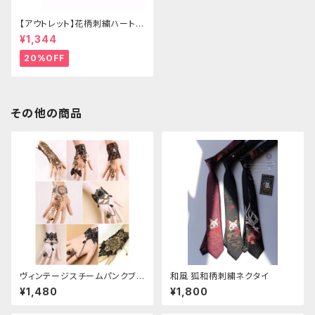
【アウトレット】花柄刺繍ハートバ
ッグ
¥1,344
20%OFF
その他の商品
ヴィンテージスチームパンクブレ
和風 狐和柄刺繍ネクタイ
スレット
¥1,480
¥1,800