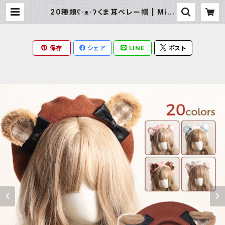
20種類ʕ·ᴥ·ʔくま耳ベレー帽 | Milk
y Rag
保存
シェア
LINE
ポスト