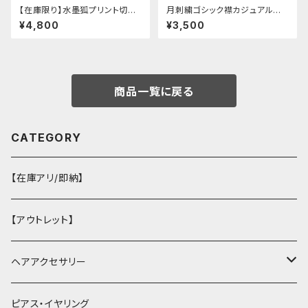
【在庫限り】水墨狐プリント切替
月刺繍ゴシック襟カジュアルブラ
サイドバックルワイドパンツ（Lサ
ウス(長袖)
¥4,800
¥3,500
イズ
商品一覧に戻る
CATEGORY
【在庫アリ/即納】
【アウトレット】
ヘアアクセサリー
ヘアクリップ
ピアス・イヤリング