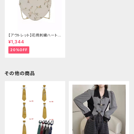
【アウトレット】花柄刺繍ハートバ
ッグ
¥1,344
20%OFF
その他の商品