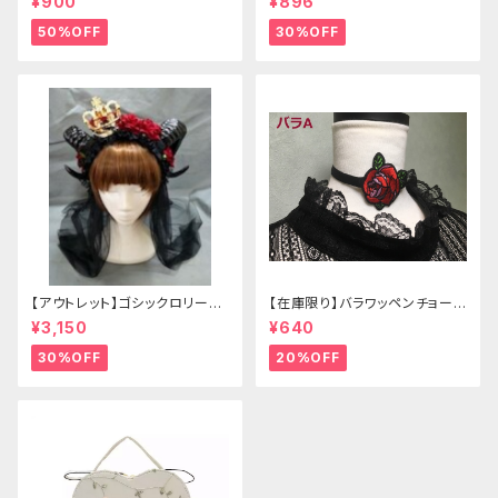
¥900
¥896
50%OFF
30%OFF
【アウトレット】ゴシックロリータ
【在庫限り】バラワッペンチョーカ
ゴールドクラウン＆ホーン(ヴェ
ー
¥3,150
¥640
ール付き)
30%OFF
20%OFF