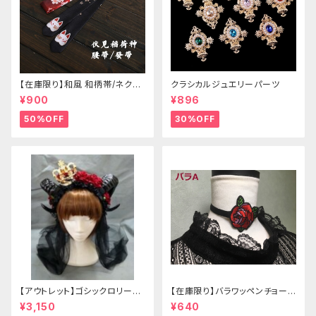
【在庫限り】和風 和柄帯/ネクタ
クラシカルジュエリーパーツ
イ/リボン（狐面/金魚
¥900
¥896
50%OFF
30%OFF
【アウトレット】ゴシックロリータ
【在庫限り】バラワッペンチョーカ
ゴールドクラウン＆ホーン(ヴェ
ー
¥3,150
¥640
ール付き)