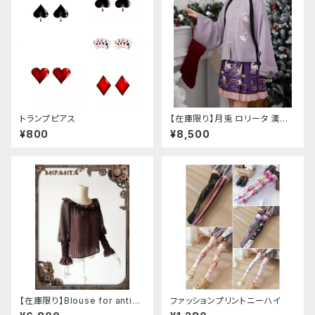
トランプピアス
【在庫限り】月兎 ロリータ 漢服
ツーピース セットアップ チャイ
¥800
¥8,500
ナ風 華ロリ ロリィタ 刺繍 和柄
ミニ スカート 紫 ウサギ柄 アジ
アン エスニック ロリータ 原宿
系 青文字系 ガーリー 大人可愛
い カジュアル ファッション 民族
風 コスプレ ロメルチェオ
【在庫限り】Blouse for antiqu
ファッションプリントニーハイ
e automaton