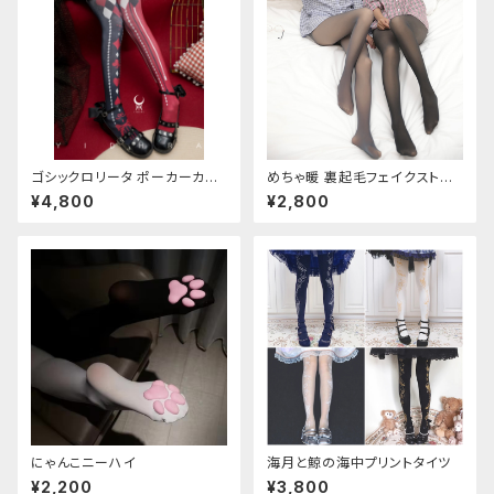
ゴシックロリータ ポーカーカー
めちゃ暖 裏起毛フェイクストッ
ド柄 プリントタイツ
キング
¥4,800
¥2,800
にゃんこニーハイ
海月と鯨の海中プリントタイツ
¥2,200
¥3,800