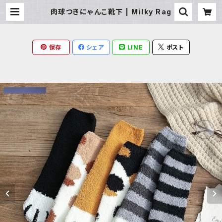
肉球つきにゃんこ靴下 | Milky Rag
保存
シェア
LINE
ポスト