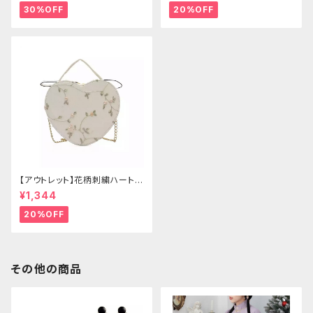
30%OFF
20%OFF
【アウトレット】花柄刺繍ハートバ
ッグ
¥1,344
20%OFF
その他の商品