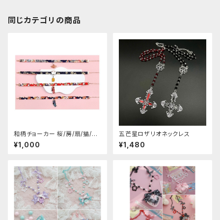
同じカテゴリの商品
和柄チョーカー 桜/房/扇/猫/こ
五芒星ロザリオネックレス
いのぼり
¥1,000
¥1,480