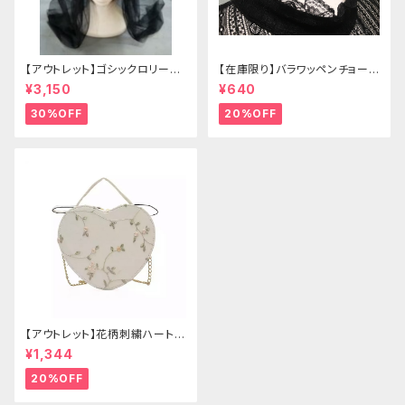
【アウトレット】ゴシックロリータ
【在庫限り】バラワッペンチョーカ
ゴールドクラウン＆ホーン(ヴェ
ー
¥3,150
¥640
ール付き)
30%OFF
20%OFF
【アウトレット】花柄刺繍ハートバ
ッグ
¥1,344
20%OFF