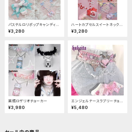
パステルロリポップキャンディネ
ハートカプセルスイートネックレ
ックレス
ス
¥3,280
¥3,280
薬瓶ロザリオチョーカー
エンジェルナースラブリーチョー
カー
¥3,980
¥5,480