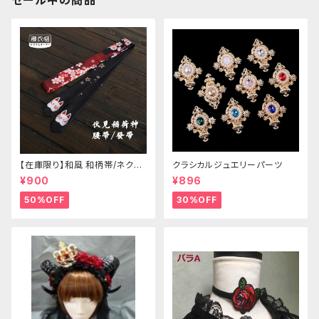
セール中の商品
【在庫限り】和風 和柄帯/ネクタ
クラシカルジュエリーパーツ
イ/リボン（狐面/金魚
¥900
¥896
50%OFF
30%OFF