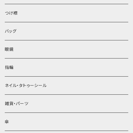
ベレー帽
つけ襟
バッグ
眼鏡
指輪
ネイル・タトゥーシール
雑貨・パーツ
傘