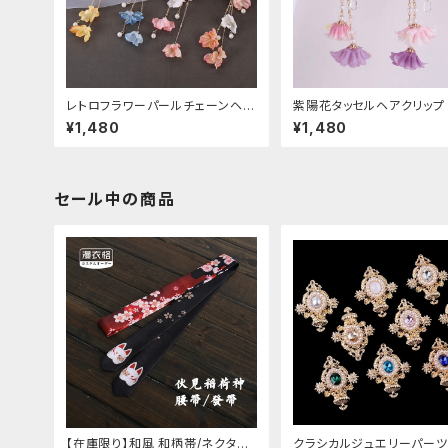
レトロフラワーパールチェーンヘア
紫陽花タッセルヘアクリップ
クリップ
¥1,480
¥1,480
セール中の商品
【在庫限り】和風 和柄帯/ネクタイ/
クラシカルジュエリーパーツ