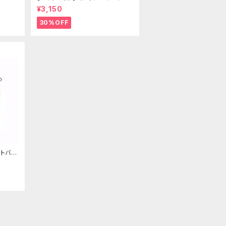
ールドクラウン＆ホーン(ヴェール
¥3,150
付き)
30%OFF
トバッ