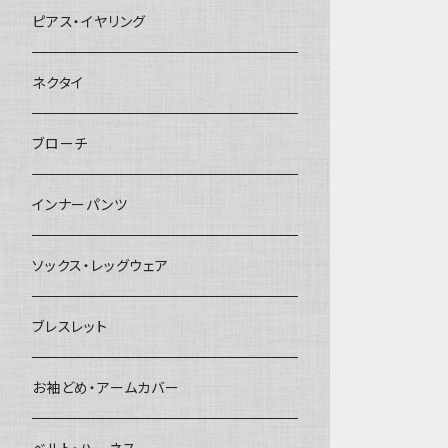
ヘアクリップ
ピアス・イヤリング
ヘッドドレス・カチューシャ
ネクタイ
ヘアゴム
ブローチ
簪
インナーパンツ
ソックス・レッグウェア
ブレスレット
お袖どめ・アームカバー