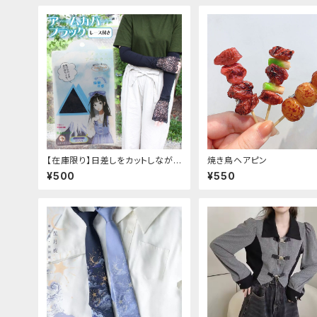
【在庫限り】日差しをカットしながら
焼き鳥ヘアピン
手元もオシャレに♪ UVアームカ
¥500
¥550
バー ブラック レース付き