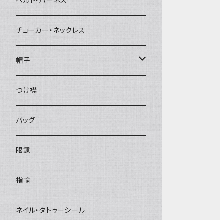
ベルト・ハーネス
チョーカー・ネックレス
帽子
ベレー帽
つけ襟
バッグ
眼鏡
指輪
ネイル・タトゥーシール