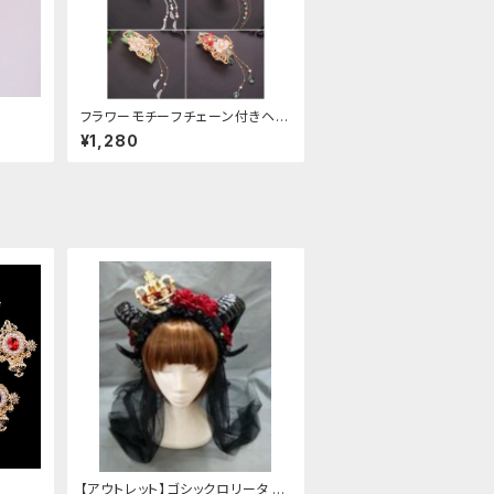
フラワーモチーフチェーン付きヘア
クリップ
¥1,280
【アウトレット】ゴシックロリータ ゴ