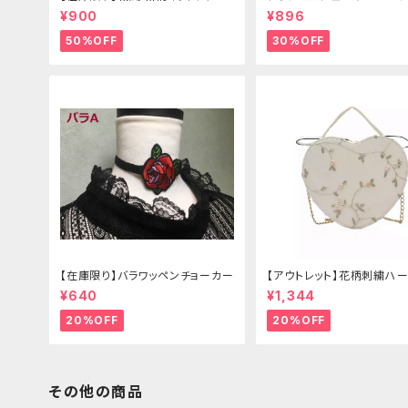
リボン（狐面/金魚
¥900
¥896
50%OFF
30%OFF
【在庫限り】バラワッペンチョーカー
【アウトレット】花柄刺繍ハー
グ
¥640
¥1,344
20%OFF
20%OFF
その他の商品