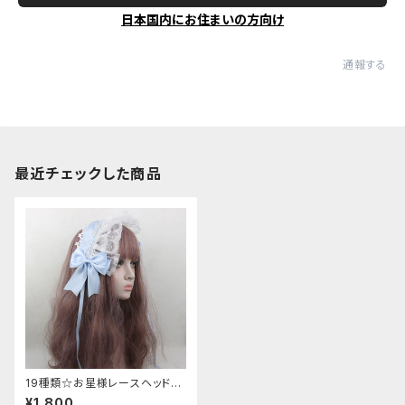
日本国内にお住まいの方向け
通報する
最近チェックした商品
19種類☆お星様レースヘッドド
レス
¥1,800