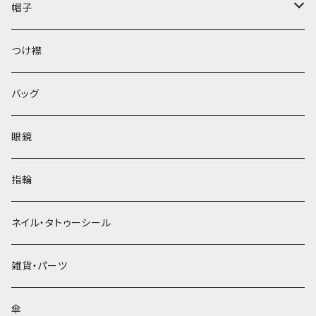
帽子
ベレー帽
つけ襟
バッグ
眼鏡
指輪
ネイル・タトゥーシール
雑貨・パーツ
傘