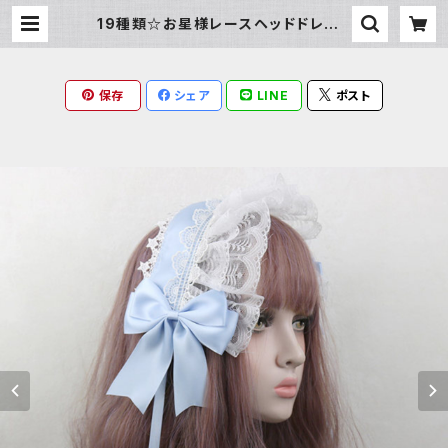
19種類☆お星様レースヘッドドレス |
Milky Rag
保存
シェア
LINE
ポスト