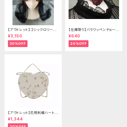
【アウトレット】ゴシックロリータ
【在庫限り】バラワッペンチョーカ
ゴールドクラウン＆ホーン(ヴェ
ー
¥3,150
¥640
ール付き)
30%OFF
20%OFF
【アウトレット】花柄刺繍ハートバ
ッグ
¥1,344
20%OFF