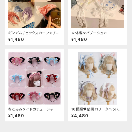
ギンガムチェックスカーフカチュ
立体蝶々バブーシュカ
ーシャ
¥1,480
¥1,480
ねこみみメイドカチューシャ
10種類♥猫耳ロリータヘッドド
レス
¥1,480
¥4,480