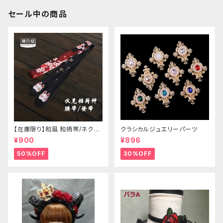
セール中の商品
【在庫限り】和風 和柄帯/ネクタ
クラシカルジュエリーパーツ
イ/リボン（狐面/金魚
¥900
¥896
50%OFF
30%OFF