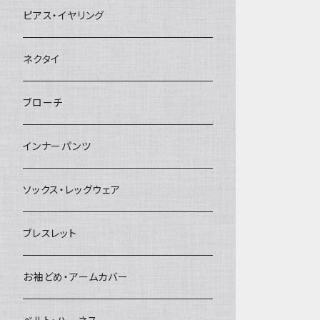
ヘアクリップ
ピアス・イヤリング
ヘッドドレス・カチューシャ
ネクタイ
ヘアゴム
ブローチ
簪
インナーパンツ
ソックス・レッグウェア
ブレスレット
お袖どめ・アームカバー