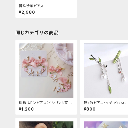
曼珠沙華ピアス
¥2,980
同じカテゴリの商品
桜猫リボンピアス（イヤリング変更
笹x竹ピアス・イチョウｘね
可能
¥1,200
¥800