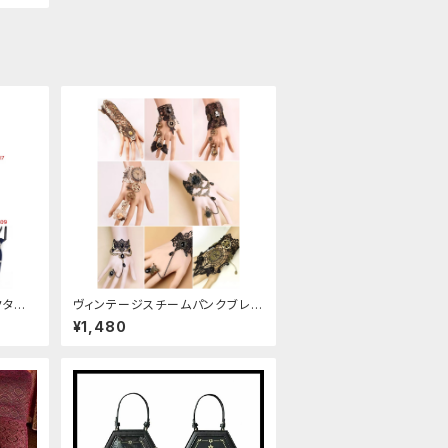
クタイ
ヴィンテージスチームパンクブレス
レット
¥1,480