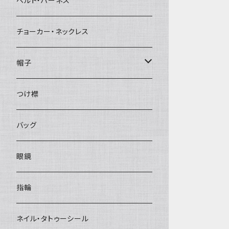
ベルト・ハーネス
チョーカー・ネックレス
帽子
ベレー帽
つけ襟
バッグ
眼鏡
指輪
ネイル・タトゥーシール