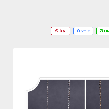
保存
シェア
LI