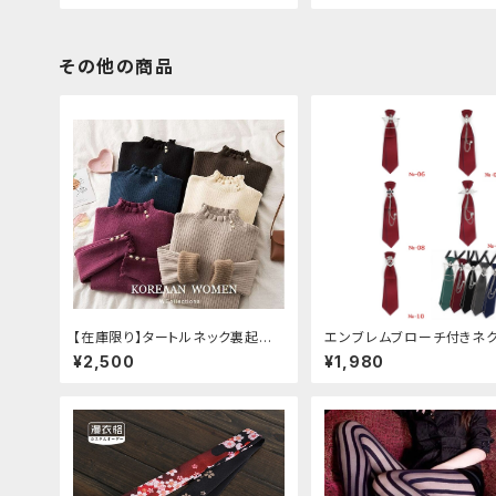
その他の商品
【在庫限り】タートルネック裏起毛
エンブレムブローチ付きネ
セーター
(レッド)
¥2,500
¥1,980