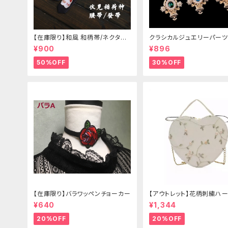
【在庫限り】和風 和柄帯/ネクタイ/
クラシカルジュエリーパーツ
リボン（狐面/金魚
¥900
¥896
50%OFF
30%OFF
【在庫限り】バラワッペンチョーカー
【アウトレット】花柄刺繍ハー
グ
¥640
¥1,344
20%OFF
20%OFF