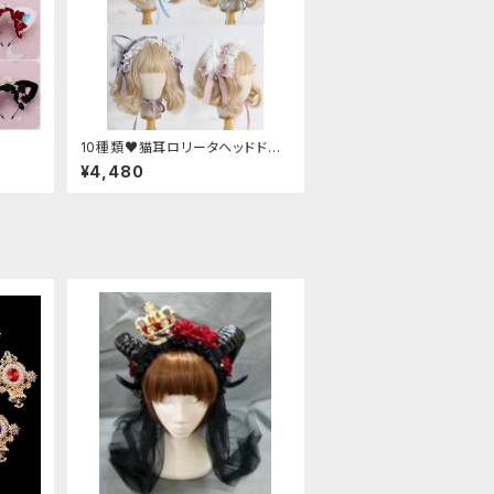
10種類♥猫耳ロリータヘッドドレ
ス
¥4,480