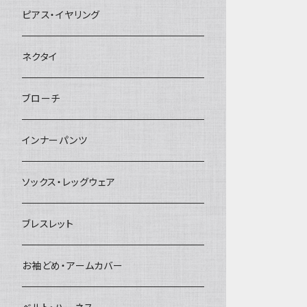
ヘアクリップ
ピアス・イヤリング
ヘッドドレス・カチューシャ
ネクタイ
ヘアゴム
ブローチ
簪
インナーパンツ
ソックス・レッグウェア
ブレスレット
お袖どめ・アームカバー