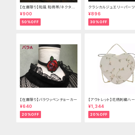
【在庫限り】和風 和柄帯/ネクタイ/
クラシカルジュエリーパーツ
リボン（狐面/金魚
¥900
¥896
50%OFF
30%OFF
【在庫限り】バラワッペンチョーカー
【アウトレット】花柄刺繍ハー
グ
¥640
¥1,344
20%OFF
20%OFF