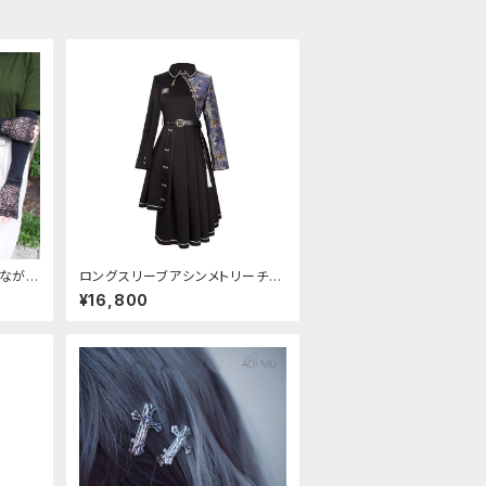
しながら
ロングスリーブアシンメトリーチャ
ームカ
イナドレス
¥16,800