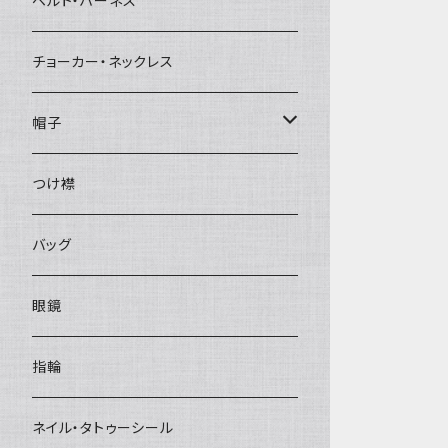
ベルト・ハーネス
チョーカー・ネックレス
帽子
ベレー帽
つけ襟
バッグ
眼鏡
指輪
ネイル・タトゥーシール