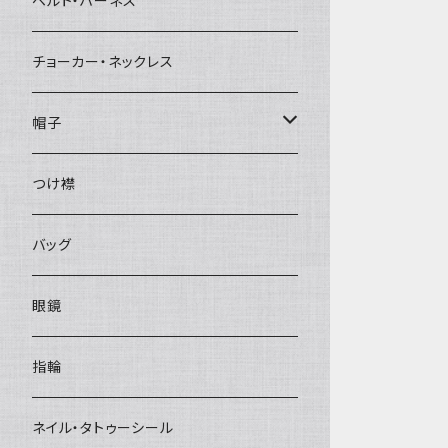
ベルト・ハーネス
チョーカー・ネックレス
帽子
ベレー帽
つけ襟
バッグ
眼鏡
指輪
ネイル・タトゥーシール