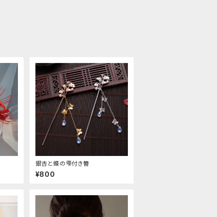
銀杏と蝶の雫付き簪
¥800