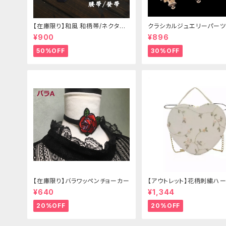
【在庫限り】和風 和柄帯/ネクタイ/
クラシカルジュエリーパーツ
リボン（狐面/金魚
¥900
¥896
50%OFF
30%OFF
【在庫限り】バラワッペンチョーカー
【アウトレット】花柄刺繍ハー
グ
¥640
¥1,344
20%OFF
20%OFF