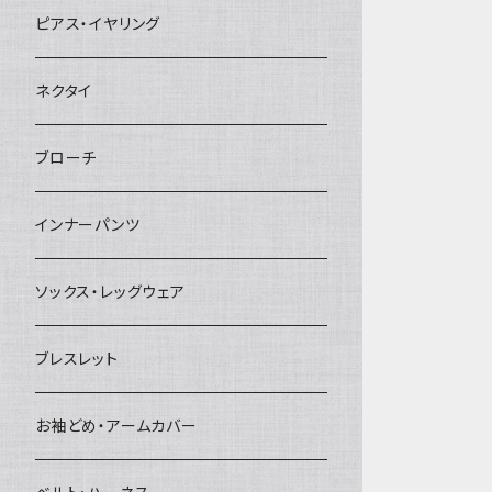
ヘアクリップ
ピアス・イヤリング
ヘッドドレス・カチューシャ
ネクタイ
ヘアゴム
ブローチ
簪
インナーパンツ
ソックス・レッグウェア
ブレスレット
お袖どめ・アームカバー