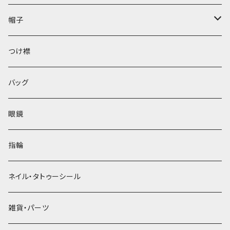
帽子
ベレー帽
つけ襟
バッグ
眼鏡
指輪
ネイル・タトゥーシール
雑貨・パーツ