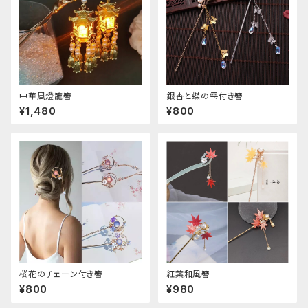
中華風燈籠簪
銀杏と蝶の雫付き簪
¥1,480
¥800
桜花のチェーン付き簪
紅葉和風簪
¥800
¥980