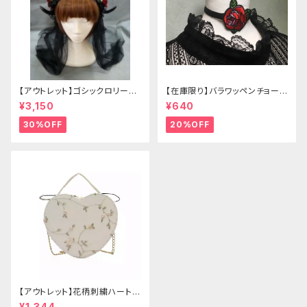
【アウトレット】ゴシックロリータ
【在庫限り】バラワッペンチョーカ
ゴールドクラウン＆ホーン(ヴェ
ー
¥3,150
¥640
ール付き)
30%OFF
20%OFF
【アウトレット】花柄刺繍ハートバ
ッグ
¥1,344