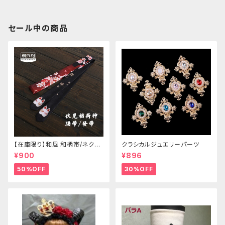
セール中の商品
【在庫限り】和風 和柄帯/ネクタ
クラシカルジュエリーパーツ
イ/リボン（狐面/金魚
¥900
¥896
50%OFF
30%OFF