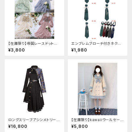
【在庫限り】帝国レースドットワ
エンブレムブローチ付きネクタ
ンピース
イ(グリーン)
¥3,800
¥1,980
ロングスリーブアシンメトリーチ
【在庫限り】kawaiiウールセーラ
ャイナドレス
ージャケット(胸元リボン付き) M
¥16,800
¥5,800
サイズ