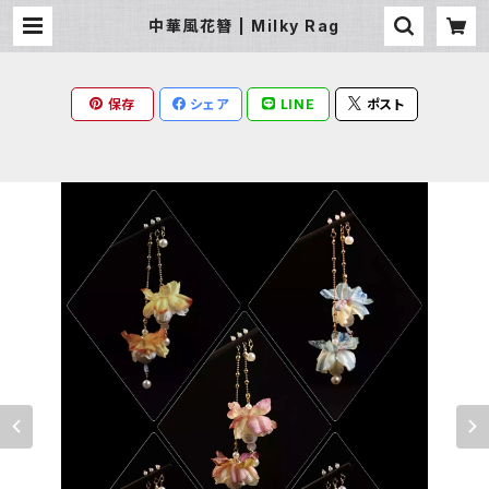
中華風花簪 | Milky Rag
保存
シェア
LINE
ポスト