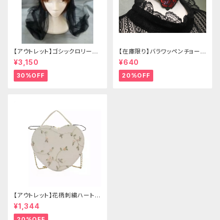
【アウトレット】ゴシックロリータ
【在庫限り】バラワッペンチョーカ
ゴールドクラウン＆ホーン(ヴェ
ー
¥3,150
¥640
ール付き)
30%OFF
20%OFF
【アウトレット】花柄刺繍ハートバ
ッグ
¥1,344
20%OFF