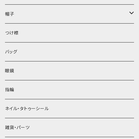
帽子
ベレー帽
つけ襟
バッグ
眼鏡
指輪
ネイル・タトゥーシール
雑貨・パーツ