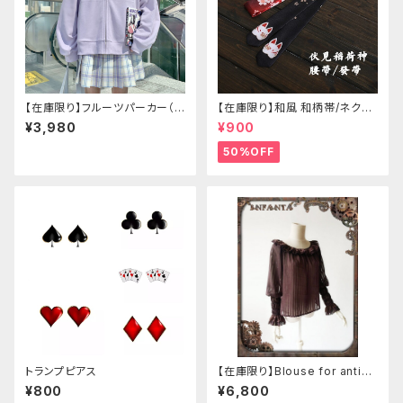
【在庫限り】フルーツパーカー（ブ
【在庫限り】和風 和柄帯/ネクタ
ルべリ、ブドウ、キウイ、チェリー、
イ/リボン（狐面/金魚
¥3,980
¥900
ぶどう
50%OFF
トランプピアス
【在庫限り】Blouse for antiqu
e automaton
¥800
¥6,800