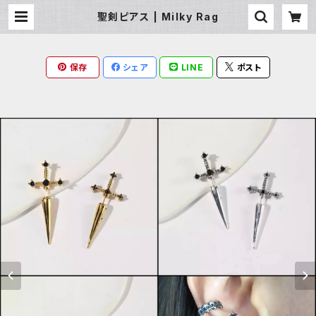
聖剣ピアス | Milky Rag
保存
シェア
LINE
ポスト