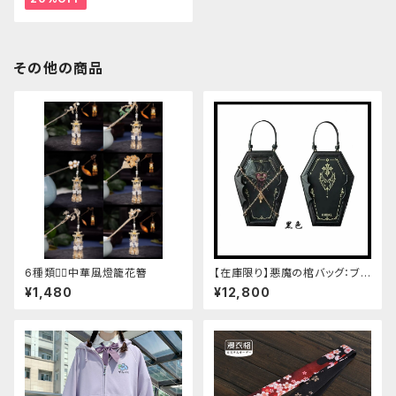
その他の商品
6種類❁⃘中華風燈籠花簪
【在庫限り】悪魔の棺バッグ：ブラ
ック
¥1,480
¥12,800