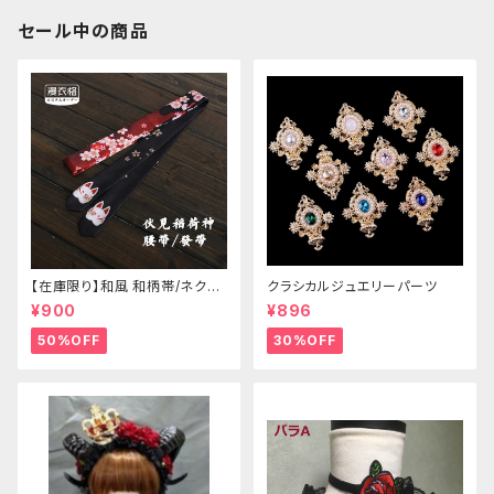
セール中の商品
【在庫限り】和風 和柄帯/ネクタ
クラシカルジュエリーパーツ
イ/リボン（狐面/金魚
¥900
¥896
50%OFF
30%OFF