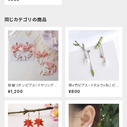
同じカテゴリの商品
桜猫リボンピアス（イヤリング変
笹x竹ピアス・イチョウｘねこピア
更可能
ス
¥1,200
¥800