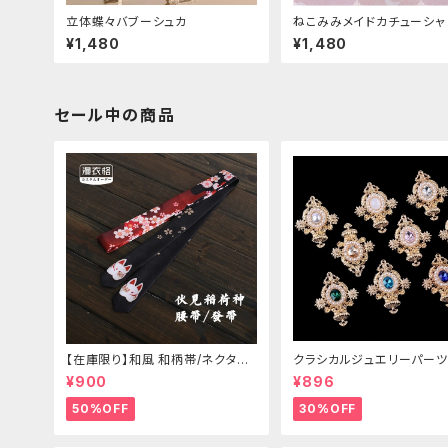
立体蝶々バブーシュカ
ねこみみメイドカチューシャ
¥1,480
¥1,480
セール中の商品
【在庫限り】和風 和柄帯/ネクタイ/
クラシカルジュエリーパーツ
リボン（狐面/金魚
¥900
¥896
50%OFF
30%OFF