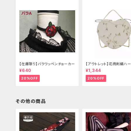
【在庫限り】バラワッペンチョーカー
【アウトレット】花柄刺繍ハー
グ
¥640
¥1,344
20%OFF
20%OFF
その他の商品