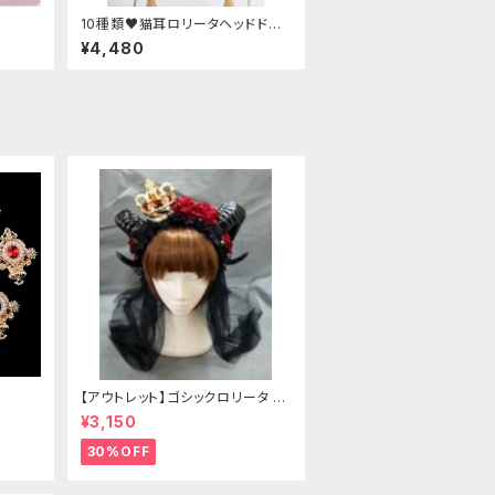
10種類♥猫耳ロリータヘッドドレ
ス
¥4,480
【アウトレット】ゴシックロリータ ゴ
ールドクラウン＆ホーン(ヴェール
¥3,150
付き)
30%OFF