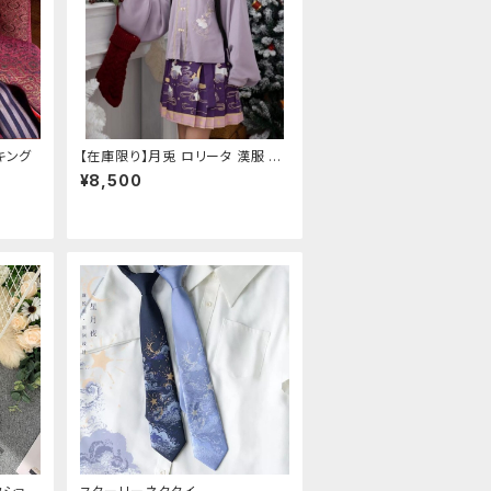
キング
【在庫限り】月兎 ロリータ 漢服 ツ
ーピース セットアップ チャイナ風
¥8,500
華ロリ ロリィタ 刺繍 和柄 ミニ ス
カート 紫 ウサギ柄 アジアン エス
ニック ロリータ 原宿系 青文字系
ガーリー 大人可愛い カジュアル
ファッション 民族風 コスプレ ロメ
ルチェオ