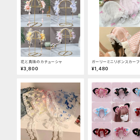
花と真珠のカチューシャ
ガーリーミニリボンスカーフ
ーシャ
¥3,800
¥1,480