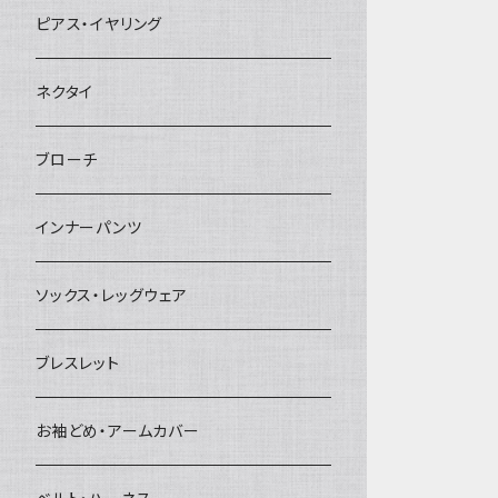
ヘアクリップ
ピアス・イヤリング
ヘッドドレス・カチューシャ
ネクタイ
ヘアゴム
ブローチ
簪
インナーパンツ
ソックス・レッグウェア
ブレスレット
お袖どめ・アームカバー