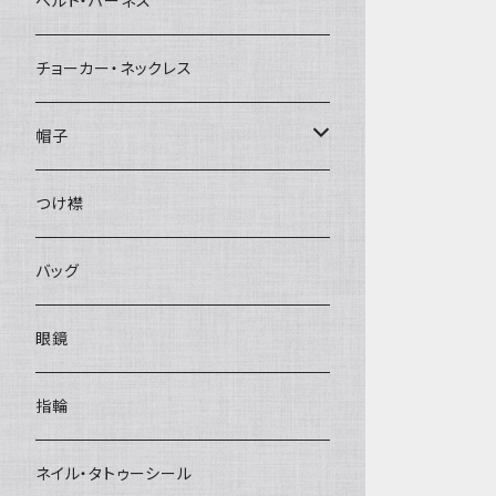
ベルト・ハーネス
チョーカー・ネックレス
帽子
ベレー帽
つけ襟
バッグ
眼鏡
指輪
ネイル・タトゥーシール