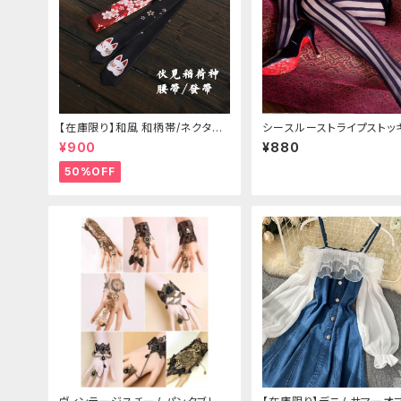
【在庫限り】和風 和柄帯/ネクタイ/
シースルーストライプストッ
リボン（狐面/金魚
¥900
¥880
50%OFF