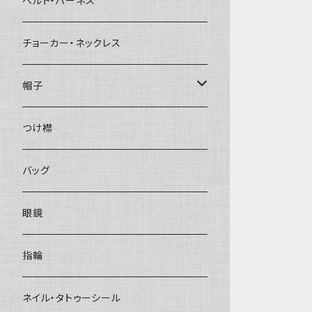
ベルト・ハーネス
チョーカー・ネックレス
帽子
ベレー帽
つけ襟
バッグ
眼鏡
指輪
ネイル・タトゥーシール