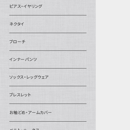
ヘアクリップ
ピアス・イヤリング
ヘッドドレス・カチューシャ
ネクタイ
ヘアゴム
ブローチ
簪
インナーパンツ
ソックス・レッグウェア
ブレスレット
お袖どめ・アームカバー