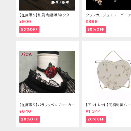
【在庫限り】和風 和柄帯/ネクタイ/
クラシカルジュエリーパーツ
リボン（狐面/金魚
¥900
¥896
50%OFF
30%OFF
【在庫限り】バラワッペンチョーカー
【アウトレット】花柄刺繍ハー
グ
¥640
¥1,344
20%OFF
20%OFF