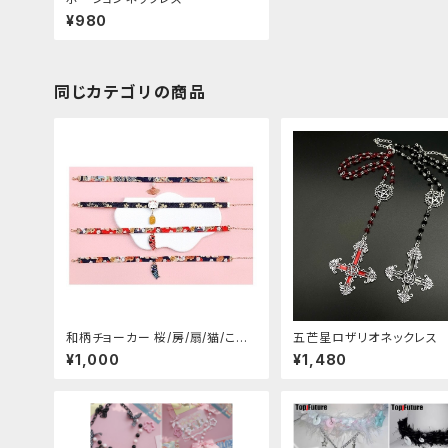
¥980
同じカテゴリの商品
和柄チョーカー 桜/房/扇/猫/こい
五芒星ロザリオネックレス
のぼり
¥1,000
¥1,480