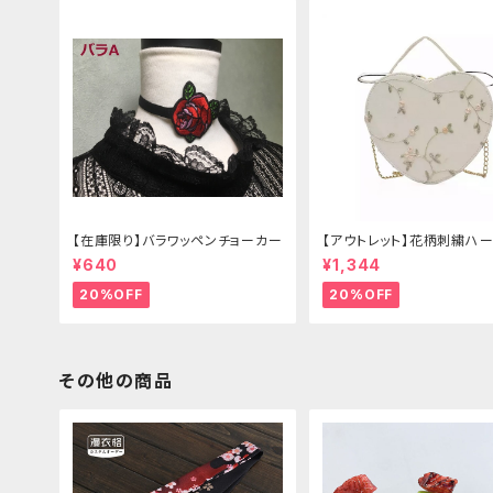
【在庫限り】バラワッペンチョーカー
【アウトレット】花柄刺繍ハー
グ
¥640
¥1,344
20%OFF
20%OFF
その他の商品