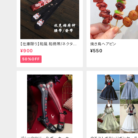
【在庫限り】和風 和柄帯/ネクタイ/
焼き鳥ヘアピン
リボン（狐面/金魚
¥900
¥550
50%OFF