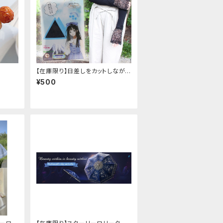
【在庫限り】日差しをカットしながら
手元もオシャレに♪ UVアームカ
¥500
バー ブラック レース付き