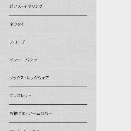
ヘアクリップ
ピアス・イヤリング
ヘッドドレス・カチューシャ
ネクタイ
ヘアゴム
ブローチ
簪
インナーパンツ
ソックス・レッグウェア
ブレスレット
お袖どめ・アームカバー