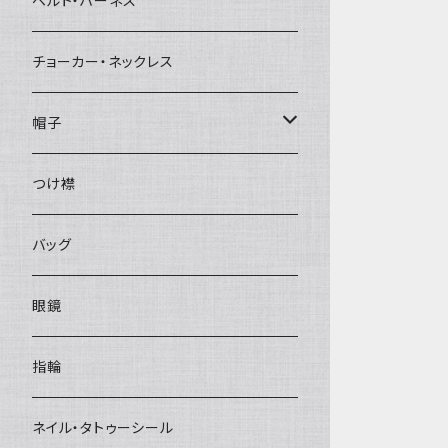
ベルト・ハーネス
チョーカー・ネックレス
帽子
ベレー帽
つけ襟
バッグ
眼鏡
指輪
ネイル・タトゥーシール