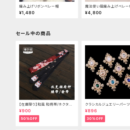
編み上げリボンベレー帽
魔法使い風編み上げベレー
¥1,480
¥4,800
セール中の商品
【在庫限り】和風 和柄帯/ネクタイ/
クラシカルジュエリーパーツ
リボン（狐面/金魚
¥900
¥896
50%OFF
30%OFF