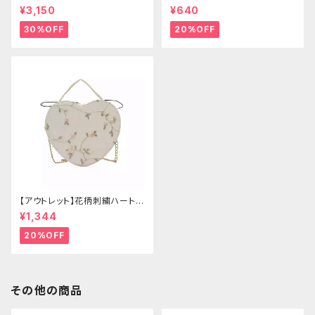
ゴールドクラウン＆ホーン(ヴェ
ー
¥3,150
¥640
ール付き)
30%OFF
20%OFF
【アウトレット】花柄刺繍ハートバ
ッグ
¥1,344
20%OFF
その他の商品