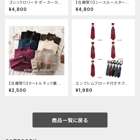
ゴシックロリータ ポーカーカー
【在庫限り】シースルースターリ
ド柄 プリントタイツ
ージャケットデニムパンツセット
¥4,800
¥4,800
アップ
【在庫限り】タートルネック裏起
エンブレムブローチ付きネクタ
毛セーター
イ(レッド)
¥2,500
¥1,980
商品一覧に戻る