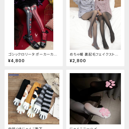
ゴシックロリータ ポーカーカー
めちゃ暖 裏起毛フェイクストッ
ド柄 プリントタイツ
キング
¥4,800
¥2,800
肉球つきにゃんこ靴下
にゃんこニーハイ