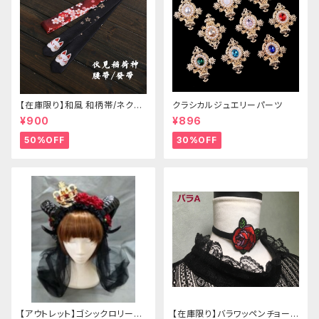
【在庫限り】和風 和柄帯/ネクタ
クラシカルジュエリーパーツ
イ/リボン（狐面/金魚
¥900
¥896
50%OFF
30%OFF
【アウトレット】ゴシックロリータ
【在庫限り】バラワッペンチョーカ