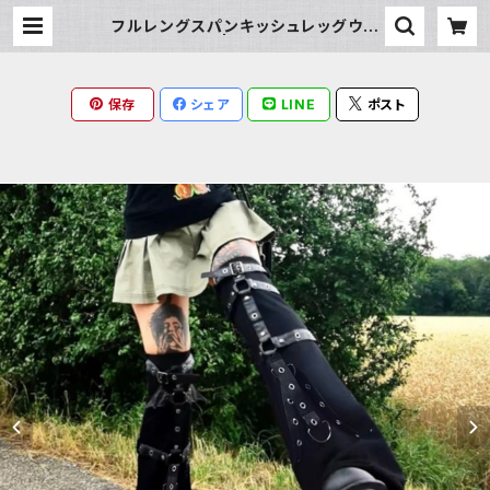
フルレングスパンキッシュレッグウォ
ーマー | Milky Rag
保存
シェア
LINE
ポスト