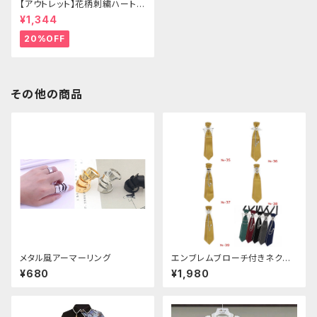
【アウトレット】花柄刺繍ハートバ
ッグ
¥1,344
20%OFF
その他の商品
メタル風アーマーリング
エンブレムブローチ付きネクタ
イ(イエロー)
¥680
¥1,980