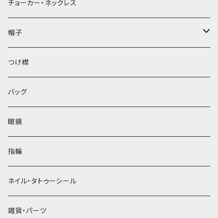
チョーカー・ネックレス
帽子
ベレー帽
つけ襟
バッグ
眼鏡
指輪
ネイル・タトゥーシール
雑貨・パーツ