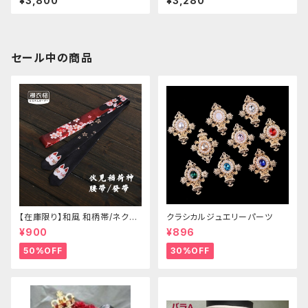
¥3,800
¥3,280
セール中の商品
【在庫限り】和風 和柄帯/ネクタ
クラシカルジュエリーパーツ
イ/リボン（狐面/金魚
¥900
¥896
50%OFF
30%OFF