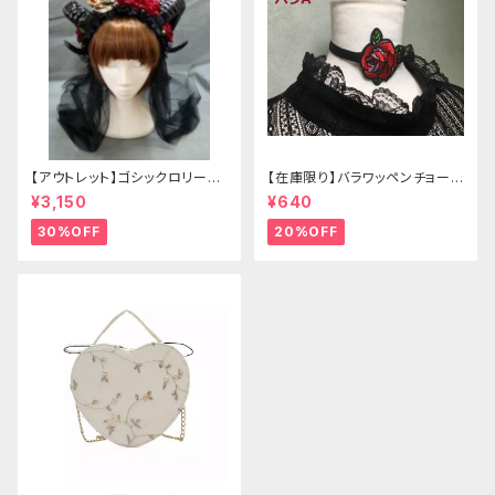
【アウトレット】ゴシックロリータ
【在庫限り】バラワッペンチョーカ
ゴールドクラウン＆ホーン(ヴェ
ー
¥3,150
¥640
ール付き)
30%OFF
20%OFF