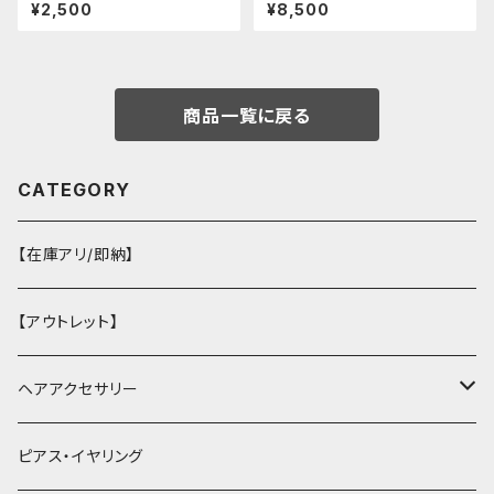
ーレスカバー(パンクチャイナ)
ツーピース セットアップ チャイ
¥2,500
¥8,500
ナ風 華ロリ ロリィタ 刺繍 和柄
ミニ スカート 紫 ウサギ柄 アジ
アン エスニック ロリータ 原宿
系 青文字系 ガーリー 大人可愛
い カジュアル ファッション 民族
風 コスプレ ロメルチェオ
商品一覧に戻る
CATEGORY
【在庫アリ/即納】
【アウトレット】
ヘアアクセサリー
ヘアクリップ
ピアス・イヤリング